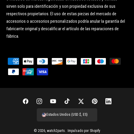
sirven solo para identificación y son propiedad exclusiva de sus
respectivos propietarios. El uso de estas piezas del mercado de
accesorios o accesorios personalizados podría anular la garantía del
fabricante original y descalificar el artículo de las reparaciones de
fábrica.
M
é
t
o
d
o
F
I
Y
T
T
P
L
s
a
n
o
i
w
i
i
Estados Unidos (USD $, ES)
d
c
s
u
k
i
n
n
e
e
t
T
T
t
t
k
© 2026,
watch2parts
.
Impulsado por Shopify