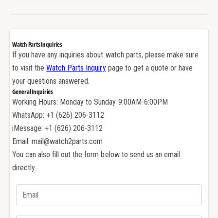
d
d
o
e
r
b
d
o
e
Watch Parts Inquiries
t
b
If you have any inquiries about watch parts, please make sure
o
o
to visit the
Watch Parts Inquiry
page to get a quote or have
n
t
your questions answered.
e
o
General Inquiries
s
n
Working Hours: Monday to Sunday 9:00AM-6:00PM
d
e
WhatsApp: +1 (626) 206-3112
e
s
a
iMessage: +1 (626) 206-3112
d
c
e
Email: mail@watch2parts.com
e
a
You can also fill out the form below to send us an email
r
c
directly.
o
e
p
r
a
o
r
p
a
a