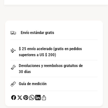
n
c
t
a
i
n
d
t
a
i
d
d
Envío estándar gratis
p
a
a
d
r
p
a
$ 25 envío acelerado (gratis en pedidos
a
P
superiores a US $ 200)
r
r
a
e
Devoluciones y reembolsos gratuitos de
P
s
r
30 días
e
e
n
s
Guía de medición
t
e
a
n
d
t
o
a
r