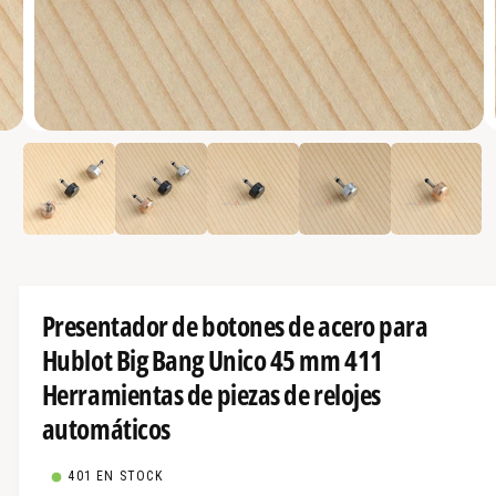
a
e
s
t
M
á
4
/
de
5
e
d
d
i
i
o
s
s
a
b
p
i
e
o
r
Presentador de botones de acero para
n
t
o
Hublot Big Bang Unico 45 mm 411
i
s
4
b
Herramientas de piezas de relojes
e
n
l
automáticos
m
o
e
d
e
a
401 EN STOCK
l