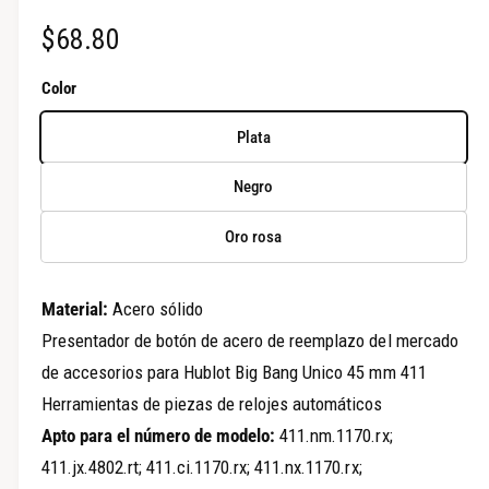
n
P
$68.80
l
a
r
Color
v
e
i
Plata
s
c
t
Negro
i
a
Oro rosa
o
d
e
r
l
Material:
Acero sólido
e
a
Presentador de botón de acero de reemplazo del mercado
g
g
de accesorios para Hublot Big Bang Unico 45 mm 411
a
Herramientas de piezas de relojes automáticos
u
l
Apto para el número de modelo:
411.nm.1170.rx;
l
e
411.jx.4802.rt; 411.ci.1170.rx; 411.nx.1170.rx;
r