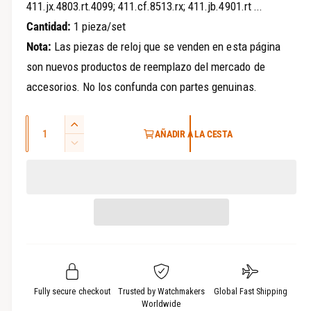
a
411.jx.4803.rt.4099; 411.cf.8513.rx; 411.jb.4901.rt ...
í
Cantidad:
1 pieza/set
r
a
Nota:
Las piezas de reloj que se venden en esta página
son nuevos productos de reemplazo del mercado de
accesorios. No los confunda con partes genuinas.
C
A
AÑADIR A LA CESTA
a
u
D
m
n
i
e
s
t
n
m
i
t
i
d
a
n
a
r
u
l
d
i
a
r
c
l
Fully secure checkout
Trusted by Watchmakers
Global Fast Shipping
a
a
Worldwide