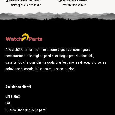
h
o
o
t
Sette giorni a settimana
Valore imbattibile
t
s
p
o
t
A Watch2Parts, la nostra missione è quella di consegnare
costantemente le migliori parti di orologi a prezzi imbattibili,
garantendo che ogni cliente goda di un'esperienza di acquisto senza
soluzione di continuità e senza preoccupazioni.
Assistenza clienti
Chi siamo
FAQ
Guarda l'indagine delle parti