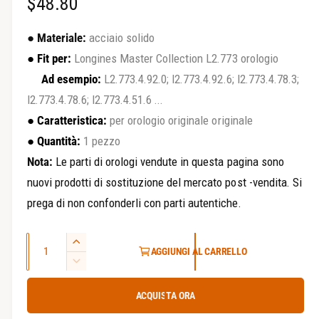
P
$48.80
l
a
r
● Materiale:
acciaio solido
v
e
● Fit per:
Longines Master Collection L2.773 orologio
i
Ad esempio:
L2.773.4.92.0; l2.773.4.92.6; l2.773.4.78.3;
z
s
l2.773.4.78.6; l2.773.4.51.6 ...
t
z
a
●
Caratteristica:
per orologio originale originale
o
d
●
Quantità:
1 pezzo
e
Nota:
Le parti di orologi vendute in questa pagina sono
r
l
nuovi prodotti di sostituzione del mercato post -vendita. Si
e
l
prega di non confonderli con parti autentiche.
a
g
g
Q
o
A
AGGIUNGI AL CARRELLO
a
u
u
D
l
l
m
a
i
l
e
ACQUISTA ORA
a
m
n
n
e
i
t