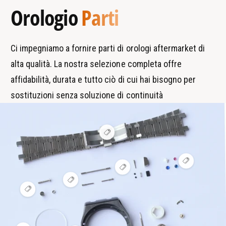
u
A
Orologio
Parti
t
a
a
u
o
t
r
r
m
o
c
t
a
m
Ci impegniamo a fornire parti di orologi aftermarket di
h
i
t
a
alta qualità. La nostra selezione completa offre
i
i
t
c
affidabilità, durata e tutto ciò di cui hai bisogno per
i
o
c
sostituzioni senza soluzione di continuità
o
V
i
s
u
V
a
V
i
l
i
s
i
V
s
u
z
i
V
u
a
z
s
i
a
l
a
u
s
l
i
h
a
u
i
z
o
l
a
z
z