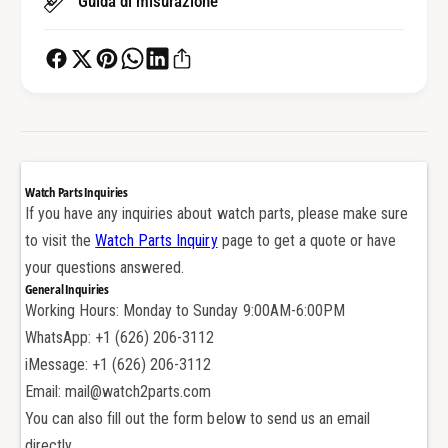
Guida di misurazione
s
l
a
s
n
a
t
n
e
t
a
e
s
a
p
s
i
p
Watch Parts Inquiries
n
i
If you have any inquiries about watch parts, please make sure
t
n
to visit the
Watch Parts Inquiry
page to get a quote or have
a
t
i
your questions answered.
a
n
General Inquiries
i
a
Working Hours: Monday to Sunday 9:00AM-6:00PM
n
c
a
WhatsApp: +1 (626) 206-3112
c
c
iMessage: +1 (626) 206-3112
i
c
Email: mail@watch2parts.com
a
i
You can also fill out the form below to send us an email
i
a
o
directly.
i