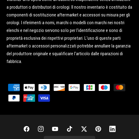
a produttori o distributori di orologi. Il nostro inventario è costituito da
componenti di sostituzione aftermarket e accessori su misura per gli
orologi. I riferimenti a nomi, marchi o modelli con marchi nei nostri
elenchi e nel negozio servono solo per l'identificazione e sono di
proprietà esclusiva dei rispettivi proprietari. L'uso di queste parti
aftermarket o accessori personalizzati potrebbe annullare la garanzia
del produttore originale e squalificare l'articolo dalle riparazioni di
fabbrica.
M
e
t
o
d
i
F
I
Y
T
T
P
L
d