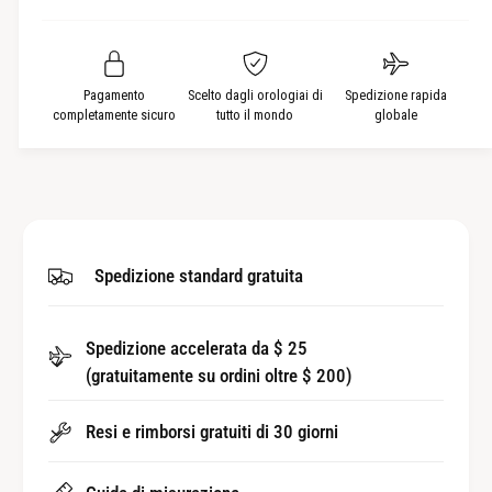
r
t
n
r
i
a
u
i
e
t
r
i
a
e
à
r
Pagamento
Scelto dagli orologiai di
Spedizione rapida
l
e
completamente sicuro
tutto il mondo
globale
a
l
q
a
u
q
a
u
n
a
t
n
Spedizione standard gratuita
i
t
t
i
à
t
Spedizione accelerata da $ 25
p
à
e
(gratuitamente su ordini oltre $ 200)
p
r
e
P
r
Resi e rimborsi gratuiti di 30 giorni
u
P
l
u