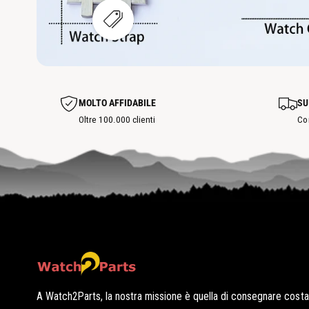
t
l
i
V
z
i
z
s
a
u
h
a
o
l
t
i
s
z
p
MOLTO AFFIDABILE
SU
z
o
a
Oltre 100.000 clienti
Co
t
h
o
t
s
p
o
t
A Watch2Parts, la nostra missione è quella di consegnare cost