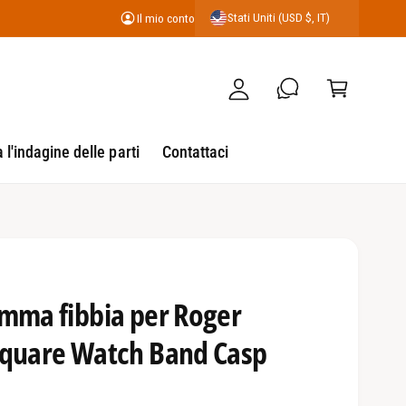
C
Stati Uniti (USD $, IT)
Il mio conto
m
a
io
r
c
r
o
e
n
ll
l'indagine delle parti
Contattaci
t
o
o
omma fibbia per Roger
Square Watch Band Casp