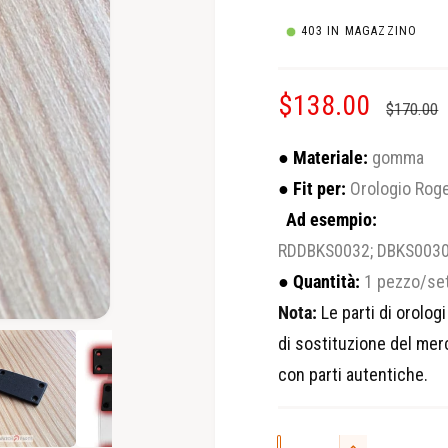
403 IN MAGAZZINO
P
$138.00
P
$170.00
r
r
● Materiale:
gomma
e
e
● Fit per:
Orologio Rog
Ad esempio:
z
z
RDDBKS0032; DBKS0030;
z
z
● Quantità:
1 pezzo/se
o
o
Nota:
Le parti di orolog
M
di sostituzione del mer
e
d
r
d
con parti autentiche.
i
i
e
a
a
p
v
g
e
r