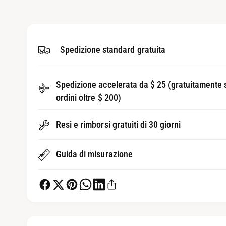
t
l
i
e
1
i
n
n
m
Spedizione standard gratuita
e
o
d
l
a
l
l
Spedizione accelerata da $ 25 (gratuitamente 
e
a
ordini oltre $ 200)
v
Resi e rimborsi gratuiti di 30 giorni
i
s
Guida di misurazione
t
a
d
e
l