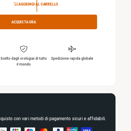
AGGIUNGI AL CARRELLO
t
i
3
i
n
ACQUISTA ORA
m
o
d
a
l
e
Scelto dagli orologiai di tutto
Spedizione rapida globale
il mondo
quisto con vari metodi di pagamento sicuri e affidabili.