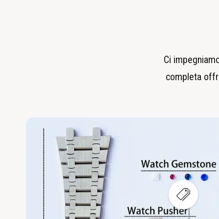
Ci impegniamo 
completa offre
V
i
s