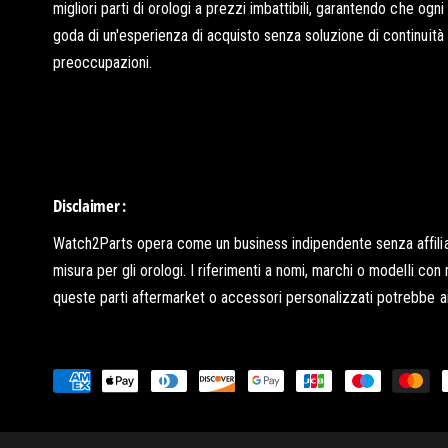
migliori parti di orologi a prezzi imbattibili, garantendo che ogni
goda di un'esperienza di acquisto senza soluzione di continuità
preoccupazioni.
Disclaimer :
Watch2Parts opera come un business indipendente senza affiliazio
misura per gli orologi. I riferimenti a nomi, marchi o modelli con
queste parti aftermarket o accessori personalizzati potrebbe annul
M
er Dubuis
e
AGGIUNGI AL
ti
t
CARRELLO