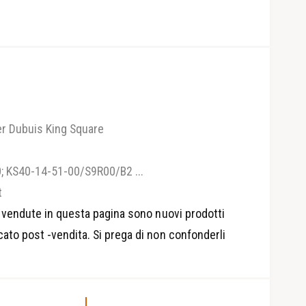
er Dubuis King Square
 KS40-14-51-00/S9R00/B2 ...
t
i vendute in questa pagina sono nuovi prodotti
M
cato post -vendita. Si prega di non confonderli
e
d
i
a
a
p
e
r