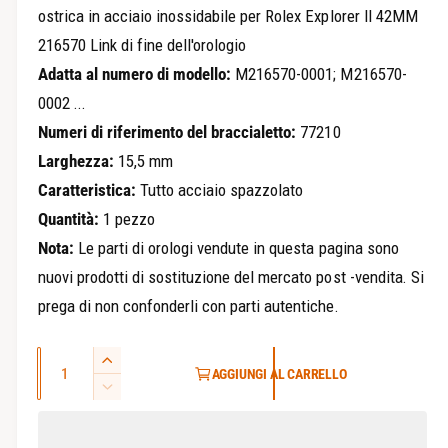
ostrica in acciaio inossidabile per Rolex Explorer II 42MM
z
216570 Link di fine dell'orologio
z
Adatta al numero di modello:
M216570-0001; M216570-
o
0002 ...
Numeri di riferimento del braccialetto:
77210
r
Larghezza:
15,5 mm
e
Caratteristica:
Tutto acciaio spazzolato
g
Quantità:
1 pezzo
o
Nota:
Le parti di orologi vendute in questa pagina sono
nuovi prodotti di sostituzione del mercato post -vendita. Si
l
prega di non confonderli con parti autentiche.
a
Q
r
A
AGGIUNGI AL CARRELLO
u
u
D
e
m
a
i
e
m
n