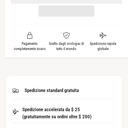
n
i
t
t
n
i
a
u
t
r
i
e
à
r
l
e
a
l
Pagamento
Scelto dagli orologiai di
Spedizione rapida
q
a
completamente sicuro
tutto il mondo
globale
u
q
a
u
n
a
t
n
i
t
t
i
Spedizione standard gratuita
à
t
p
à
e
p
r
Spedizione accelerata da $ 25
e
B
(gratuitamente su ordini oltre $ 200)
r
r
B