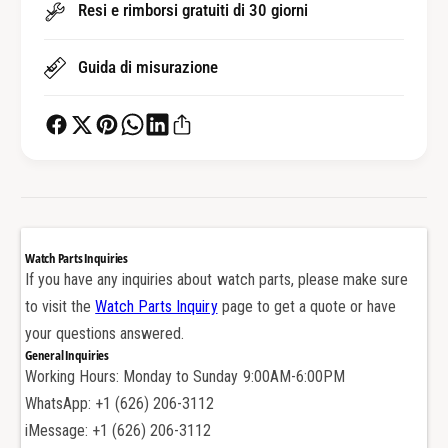
a
r
Resi e rimborsi gratuiti di 30 giorni
c
a
c
c
i
Guida di misurazione
c
a
i
l
a
e
l
d
e
i
d
o
i
s
o
t
s
Watch Parts Inquiries
r
t
If you have any inquiries about watch parts, please make sure
i
r
to visit the
Watch Parts Inquiry
page to get a quote or have
c
i
a
your questions answered.
c
i
General Inquiries
a
n
Working Hours: Monday to Sunday 9:00AM-6:00PM
i
a
n
WhatsApp: +1 (626) 206-3112
c
a
iMessage: +1 (626) 206-3112
c
c