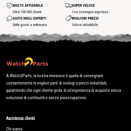
o
o
;
s
i
o
t
t
MOLTO AFFIDABILE
SUPER VELOCE
p
z
t
r
o
o
z
s
Oltre 100.000 clienti
Con consegna espressa
o
r
t
a
p
AIUTO DEGLI ESPERTI
MIGLIORI PREZZI
l
h
o
o
o
t
Sette giorni a settimana
Valore imbattibile
o
l
t
g
s
o
p
i
g
o
o
t
i
o
A Watch2Parts, la nostra missione è quella di consegnare
costantemente le migliori parti di orologi a prezzi imbattibili,
garantendo che ogni cliente goda di un'esperienza di acquisto senza
soluzione di continuità e senza preoccupazioni.
Assistenza clienti
Chi siamo