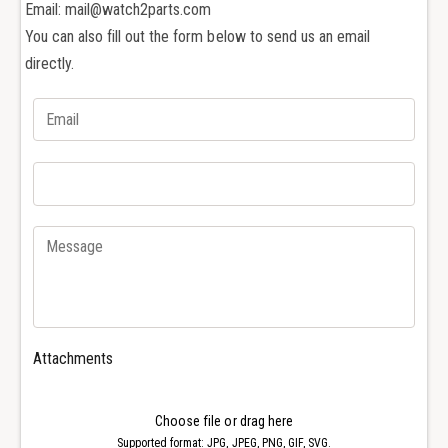
Email: mail@watch2parts.com
i
c
a
You can also fill out the form below to send us an email
i
i
a
directly.
o
i
i
o
n
i
o
n
s
o
s
s
i
s
d
i
a
d
b
a
i
b
l
i
e
l
Attachments
s
e
p
s
a
p
Choose file or drag here
z
a
Supported format: JPG, JPEG, PNG, GIF, SVG.