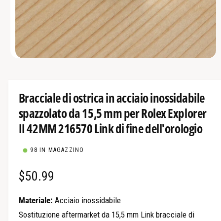
M
e
d
i
a
Bracciale di ostrica in acciaio inossidabile
a
p
spazzolato da 15,5 mm per Rolex Explorer
e
r
II 42MM 216570 Link di fine dell'orologio
t
i
1
98 IN MAGAZZINO
i
n
m
o
P
$50.99
d
a
r
l
Materiale:
Acciaio inossidabile
e
e
Sostituzione aftermarket da 15,5 mm Link bracciale di