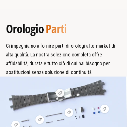
l
a
d
x
e
i
i
E
x
m
p
x
E
Orologio
Parti
p
a
a
x
l
p
r
r
o
l
c
t
r
o
Ci impegniamo a fornire parti di orologi aftermarket di
h
i
e
r
alta qualità. La nostra selezione completa offre
r
i
e
I
affidabilità, durata e tutto ciò di cui hai bisogno per
r
I
I
sostituzioni senza soluzione di continuità
4
I
2
4
M
2
M
M
V
2
i
M
s
1
2
u
V
6
a
1
V
i
l
5
i
6
s
i
V
s
u
7
z
5
i
V
u