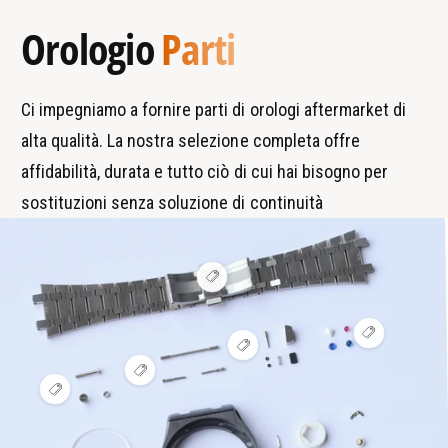
m
p
Orologio
Parti
a
a
r
r
c
t
Ci impegniamo a fornire parti di orologi aftermarket di
h
i
alta qualità. La nostra selezione completa offre
i
affidabilità, durata e tutto ciò di cui hai bisogno per
sostituzioni senza soluzione di continuità
V
i
s
u
V
a
V
i
l
i
s
i
V
s
u
z
i
V
u
a
z
s
i
a
l
a
u
s
l
i
h
a
u
i
z
o