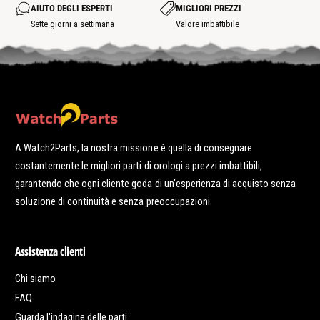
t
a
p
AIUTO DEGLI ESPERTI
MIGLIORI PREZZI
h
o
o
t
Sette giorni a settimana
Valore imbattibile
t
s
p
o
t
A Watch2Parts, la nostra missione è quella di consegnare
costantemente le migliori parti di orologi a prezzi imbattibili,
garantendo che ogni cliente goda di un'esperienza di acquisto senza
soluzione di continuità e senza preoccupazioni.
Assistenza clienti
Chi siamo
FAQ
Guarda l'indagine delle parti