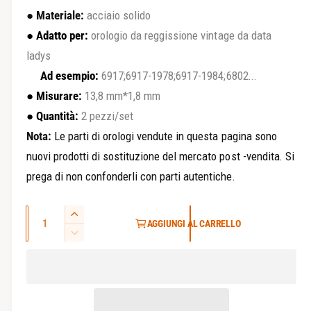
l
r
●
Materiale:
acciaio solido
a
e
●
Adatto per:
orologio da reggissione vintage da data
v
ladys
z
i
Ad esempio:
6917;6917-1978;6917-1984;6802...
s
z
●
Misurare:
13,8 mm*1,8 mm
t
o
●
Quantità:
2 pezzi/set
a
d
Nota:
Le parti di orologi vendute in questa pagina sono
r
e
nuovi prodotti di sostituzione del mercato post -vendita. Si
e
l
prega di non confonderli con parti autentiche.
g
l
a
Q
o
A
AGGIUNGI AL CARRELLO
g
u
u
D
l
a
m
a
i
e
l
a
m
n
n
i
l
t
r
t
n
e
i