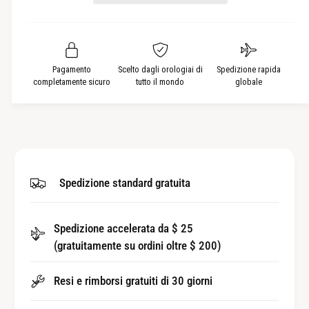
a
u
e
r
t
r
i
i
e
à
r
l
a
e
a
l
Pagamento
Scelto dagli orologiai di
Spedizione rapida
q
a
completamente sicuro
tutto il mondo
globale
u
q
a
u
n
a
t
n
i
t
t
i
Spedizione standard gratuita
à
t
p
à
e
p
r
Spedizione accelerata da $ 25
e
T
(gratuitamente su ordini oltre $ 200)
r
u
T
b
u
Resi e rimborsi gratuiti di 30 giorni
o
b
d
o