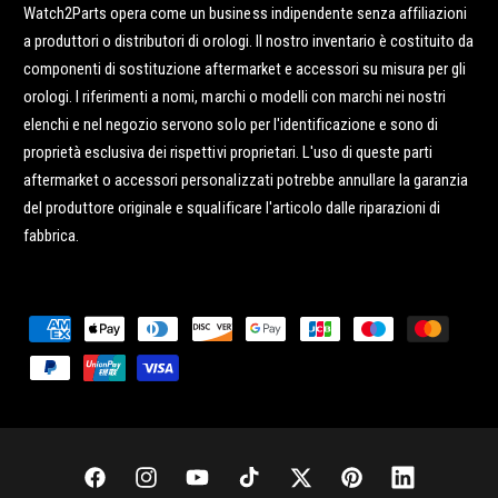
Watch2Parts opera come un business indipendente senza affiliazioni
a produttori o distributori di orologi. Il nostro inventario è costituito da
componenti di sostituzione aftermarket e accessori su misura per gli
orologi. I riferimenti a nomi, marchi o modelli con marchi nei nostri
elenchi e nel negozio servono solo per l'identificazione e sono di
proprietà esclusiva dei rispettivi proprietari. L'uso di queste parti
aftermarket o accessori personalizzati potrebbe annullare la garanzia
del produttore originale e squalificare l'articolo dalle riparazioni di
fabbrica.
M
e
t
o
d
i
F
I
Y
T
T
P
L