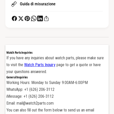
&
Guida di misurazione
d
#
&
3
#
9
3
;
9
a
;
c
a
c
c
i
c
Watch Parts Inquiries
a
i
If you have any inquiries about watch parts, please make sure
i
a
to visit the
Watch Parts Inquiry
page to get a quote or have
o
i
p
your questions answered.
o
e
General Inquiries
p
r
Working Hours: Monday to Sunday 9:00AM-6:00PM
e
R
r
WhatsApp: +1 (626) 206-3112
o
R
iMessage: +1 (626) 206-3112
l
o
Email: mail@watch2parts.com
e
l
x
You can also fill out the form below to send us an email
e