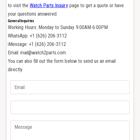
e
to visit the
Watch Parts Inquiry
page to get a quote or have
R
r
o
your questions answered.
R
l
General Inquiries
o
e
Working Hours: Monday to Sunday 9:00AM-6:00PM
l
x
e
WhatsApp: +1 (626) 206-3112
D
x
iMessage: +1 (626) 206-3112
a
D
Email: mail@watch2parts.com
t
a
e
You can also fill out the form below to send us an email
t
J
e
directly.
u
J
s
u
t
s
I
t
I
I
C
I
a
C
l
a
3
l
1
3