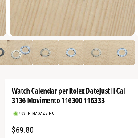
r
a
d
i
M
s
6
/
Di
7
e
p
d
i
o
a
a
n
p
e
i
r
t
b
i
Watch Calendar per Rolex DateJust II Cal
i
6
i
3136 Movimento 116300 116333
l
n
m
e
o
d
403 IN MAGAZZINO
n
a
l
e
e
P
$69.80
l