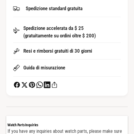
t
i
Spedizione standard gratuita
à
t
p
à
e
p
r
Spedizione accelerata da $ 25
e
W
(gratuitamente su ordini oltre $ 200)
r
a
W
t
a
Resi e rimborsi gratuiti di 30 giorni
c
t
h
c
C
Guida di misurazione
h
a
C
l
a
e
l
n
e
d
n
a
d
r
a
p
r
Watch Parts Inquiries
e
p
If you have any inquiries about watch parts, please make sure
r