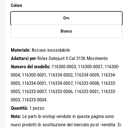
l
r
Colore
a
e
v
Oro
z
i
Bianco
s
z
t
o
a
Materiale:
Acciaio inossidabile
d
r
Adattarsi per
Rolex Datejust II Cal 3136 Movimento
e
Numero del modello:
116300-0003; 116300-0007; 116300-
e
l
0004; 116300-0001; 116334-0002; 116334-0009; 116334-
g
l
0005; 116334-0001; 116334-0007; 116333-0008; 116333-
a
o
0005; 116333-0007; 116333-0006; 116333-0001; 116333-
g
l
0003; 116333-0004..
a
Quantità:
1 pezzo
l
a
Nota:
Le parti di orologi vendute in questa pagina sono
l
r
nuovi prodotti di sostituzione del mercato post -vendita. Si
e