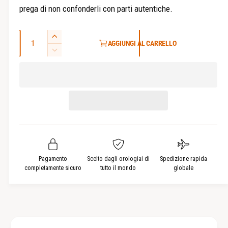
e
r
prega di non confonderli con parti autentiche.
i
a
Q
A
AGGIUNGI AL CARRELLO
u
u
D
m
a
i
e
m
n
n
i
t
t
n
i
a
u
t
r
i
e
à
r
l
e
a
l
Pagamento
Scelto dagli orologiai di
Spedizione rapida
q
a
completamente sicuro
tutto il mondo
globale
u
q
a
u
n
a
t
n
i
t