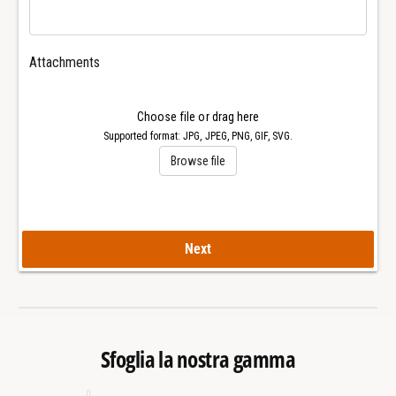
3
1
6
3
M
6
Attachments
o
M
v
o
i
v
Choose file or drag here
m
i
Supported format: JPG, JPEG, PNG, GIF, SVG.
e
m
Browse file
n
e
t
n
o
t
1
o
1
1
Next
6
1
3
6
0
3
0
0
1
0
Sfoglia la nostra gamma
1
1
6
1