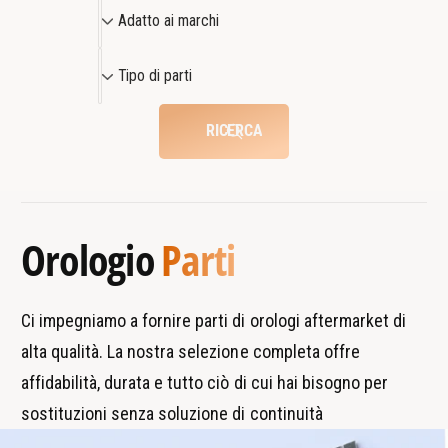
3
A
6
Adatto ai marchi
3
3
d
3
3
a
T
3
Tipo di parti
t
i
t
p
RICERCA
o
o
a
d
i
i
m
p
Orologio
Parti
a
a
r
r
c
t
Ci impegniamo a fornire parti di orologi aftermarket di
h
i
alta qualità. La nostra selezione completa offre
i
affidabilità, durata e tutto ciò di cui hai bisogno per
sostituzioni senza soluzione di continuità