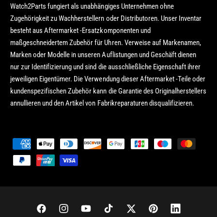
Watch2Parts fungiert als unabhängiges Unternehmen ohne
Zugehörigkeit zu Wachherstellern oder Distributoren. Unser Inventar
besteht aus Aftermarket -Ersatzkomponenten und
maßgeschneidertem Zubehör für Uhren. Verweise auf Markenamen,
Marken oder Modelle in unseren Auflistungen und Geschäft dienen
nur zur Identifizierung und sind die ausschließliche Eigenschaft ihrer
jeweiligen Eigentümer. Die Verwendung dieser Aftermarket -Teile oder
kundenspezifischen Zubehör kann die Garantie des Originalherstellers
annullieren und den Artikel von Fabrikreparaturen disqualifizieren.
Z
a
h
l
u
n
F
I
Y
T
T
P
L