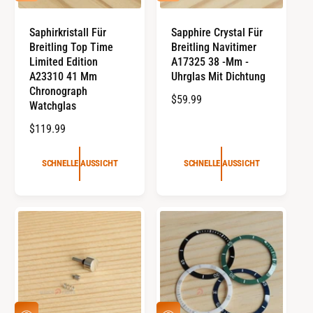
C
C
S
H
H
N
N
Saphirkristall Für
Sapphire Crystal Für
E
E
Breitling Top Time
Breitling Navitimer
L
L
L
L
Limited Edition
A17325 38 -mm -
E
E
A23310 41 Mm
Uhrglas Mit Dichtung
A
A
Chronograph
U
U
R
$59.99
Watchglas
S
S
E
S
S
R
$119.99
I
I
G
C
C
E
U
H
H
G
T
T
L
SCHNELLE AUSSICHT
SCHNELLE AUSSICHT
U
Ä
L
R
Ä
E
R
R
E
P
R
R
P
E
R
I
E
S