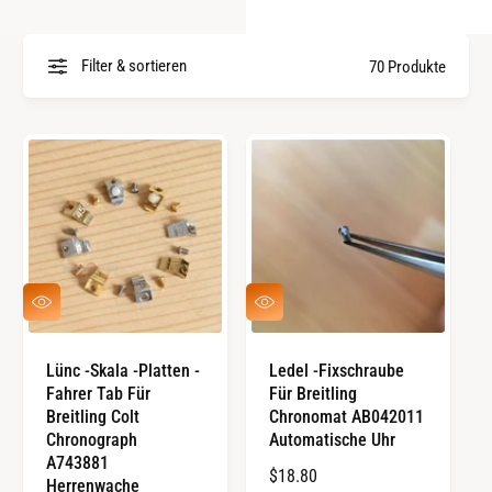
M
e
a
t
Filter & sortieren
70 Produkte
r
y
k
p
e
n
S
S
C
C
H
H
N
N
Lünc -Skala -Platten -
Ledel -Fixschraube
E
E
Fahrer Tab Für
Für Breitling
L
L
L
L
Breitling Colt
Chronomat AB042011
E
E
Chronograph
Automatische Uhr
A
A
A743881
U
U
R
$18.80
Herrenwache
S
S