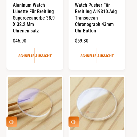
N
N
Aluninum Watch
Watch Pusher Für
E
E
Lünette Für Breitling
Breitling A19310.Adg
L
L
L
L
Superoceanerbe 38,9
Transocean
E
E
X 32,2 Mm
Chronograph 43mm
A
A
Uhreneinsatz
Uhr Button
U
U
S
S
R
$46.90
R
$69.80
S
S
I
I
E
E
C
C
G
G
SCHNELLE AUSSICHT
SCHNELLE AUSSICHT
H
H
U
U
T
T
L
L
Ä
Ä
R
R
E
E
R
R
P
P
R
R
E
E
S
S
I
I
C
C
S
S
H
H