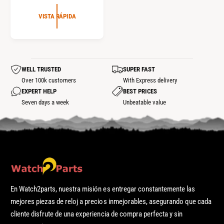
R
E
VISTA RÁPIDA
C
I
O
R
WELL TRUSTED
SUPER FAST
E
Over 100k customers
With Express delivery
G
EXPERT HELP
BEST PRICES
U
Seven days a week
Unbeatable value
L
A
R
En Watch2parts, nuestra misión es entregar constantemente las
mejores piezas de reloj a precios inmejorables, asegurando que cada
cliente disfrute de una experiencia de compra perfecta y sin