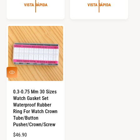
E
E
VISTA RÁPIDA
VISTA RÁPIDA
C
C
I
I
O
O
R
R
E
E
G
G
U
U
L
L
A
A
V
R
R
I
S
T
0.3-0.75 Mm 30 Sizes
A
Watch Gasket Set
R
Á
Waterproof Rubber
P
Ring For Watch Crown
I
Tube/Button
D
Pusher/Crown/Screw
A
P
$46.90