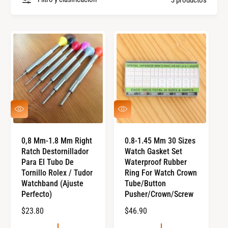
l
p
a
i
s
e
m
z
a
a
r
s
c
a
V
V
I
I
s
S
S
T
T
0,8 Mm-1.8 Mm Right
0.8-1.45 Mm 30 Sizes
A
A
Ratch Destornillador
Watch Gasket Set
R
R
Á
Á
Para El Tubo De
Waterproof Rubber
P
P
Tornillo Rolex / Tudor
Ring For Watch Crown
I
I
Watchband (ajuste
Tube/Button
D
D
Perfecto)
Pusher/Crown/Screw
A
A
P
$23.80
P
$46.90
R
R