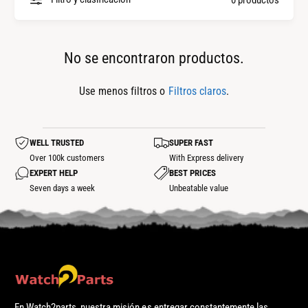
l
p
a
i
s
e
No se encontraron productos.
m
z
a
a
Use menos filtros o
Filtros claros
.
r
s
c
WELL TRUSTED
SUPER FAST
a
Over 100k customers
With Express delivery
s
EXPERT HELP
BEST PRICES
Seven days a week
Unbeatable value
En Watch2parts, nuestra misión es entregar constantemente las