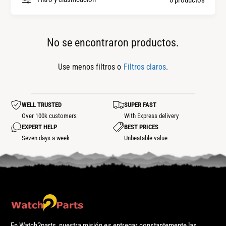
l
p
a
i
s
e
No se encontraron productos.
m
z
a
a
Use menos filtros o
Filtros claros
.
r
s
c
WELL TRUSTED
SUPER FAST
a
Over 100k customers
With Express delivery
s
EXPERT HELP
BEST PRICES
Seven days a week
Unbeatable value
En Watch2parts, nuestra misión es entregar constantemente las