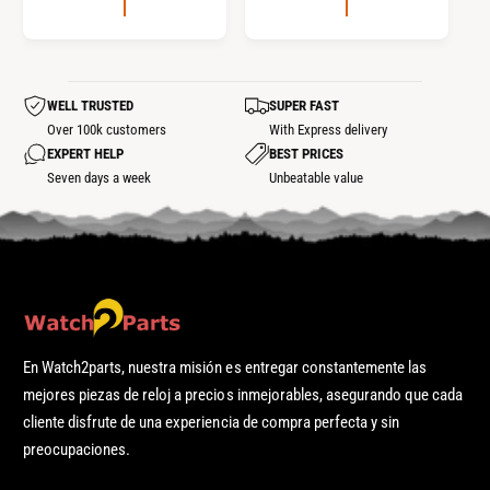
C
I
I
O
O
R
R
E
WELL TRUSTED
SUPER FAST
E
G
Over 100k customers
With Express delivery
G
U
EXPERT HELP
BEST PRICES
U
L
Seven days a week
Unbeatable value
L
A
A
R
R
En Watch2parts, nuestra misión es entregar constantemente las
mejores piezas de reloj a precios inmejorables, asegurando que cada
cliente disfrute de una experiencia de compra perfecta y sin
preocupaciones.