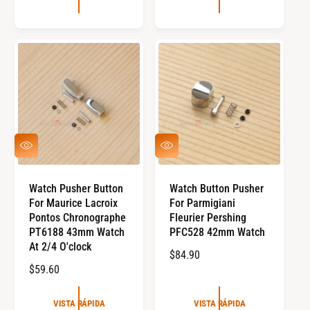
C
I
I
O
O
R
R
E
E
G
G
U
U
L
L
A
A
R
V
V
R
I
I
S
S
T
T
Watch Pusher Button
Watch Button Pusher
A
A
For Maurice Lacroix
For Parmigiani
R
R
Á
Á
Pontos Chronographe
Fleurier Pershing
P
P
PT6188 43mm Watch
PFC528 42mm Watch
I
I
At 2/4 O'clock
D
D
P
$84.90
A
A
P
$59.60
R
R
E
E
C
VISTA RÁPIDA
VISTA RÁPIDA