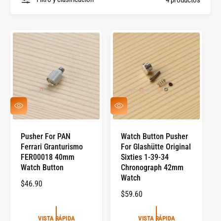
l
p
a
i
s
e
m
z
a
a
r
s
c
a
V
V
I
I
s
S
S
T
T
Pusher For PAN
Watch Button Pusher
A
A
Ferrari Granturismo
For Glashütte Original
R
R
Á
Á
FER00018 40mm
Sixties 1-39-34
P
P
Watch Button
Chronograph 42mm
I
I
Watch
D
D
P
$46.90
A
A
P
$59.60
R
R
E
E
C
VISTA RÁPIDA
VISTA RÁPIDA