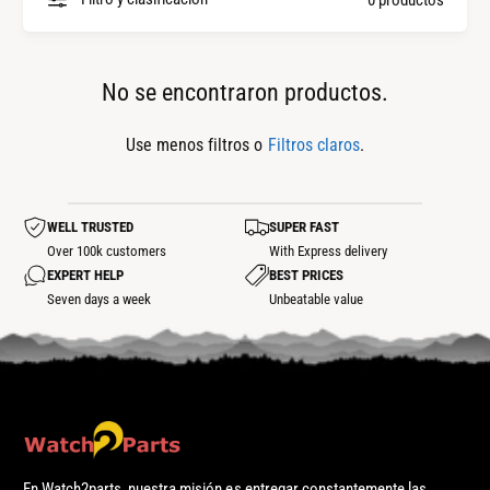
l
p
a
i
s
e
No se encontraron productos.
m
z
a
a
Use menos filtros o
Filtros claros
.
r
s
c
WELL TRUSTED
SUPER FAST
a
Over 100k customers
With Express delivery
s
EXPERT HELP
BEST PRICES
Seven days a week
Unbeatable value
En Watch2parts, nuestra misión es entregar constantemente las