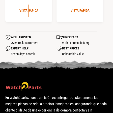
R
R
E
E
E
C
VISTA RÁPIDA
VISTA RÁPIDA
C
C
I
I
I
O
O
O
R
D
R
E
WELL TRUSTED
SUPER FAST
E
E
G
Over 100k customers
With Express delivery
V
G
U
EXPERT HELP
BEST PRICES
E
U
L
Seven days a week
Unbeatable value
N
L
A
T
A
R
A
R
En Watch2parts, nuestra misión es entregar constantemente las
mejores piezas de reloj a precios inmejorables, asegurando que cada
cliente disfrute de una experiencia de compra perfecta y sin