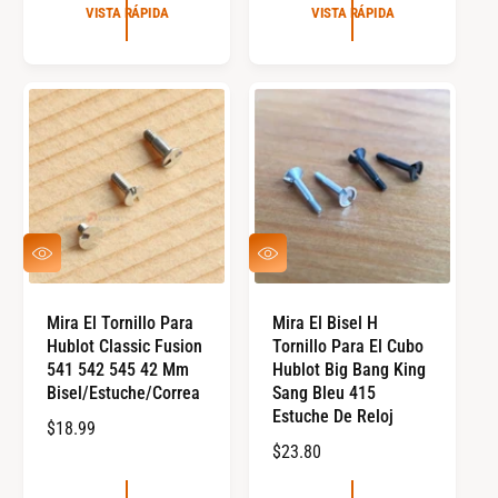
E
C
VISTA RÁPIDA
VISTA RÁPIDA
C
I
I
O
O
R
R
E
E
G
G
U
U
L
L
A
A
R
V
V
R
I
I
S
S
T
T
Mira El Tornillo Para
Mira El Bisel H
A
A
Hublot Classic Fusion
Tornillo Para El Cubo
R
R
Á
Á
541 542 545 42 Mm
Hublot Big Bang King
P
P
Bisel/estuche/correa
Sang Bleu 415
I
I
Estuche De Reloj
D
D
P
$18.99
A
A
P
$23.80
R
R
E