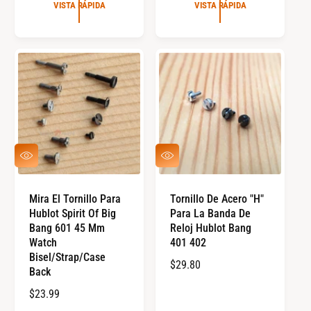
E
C
VISTA RÁPIDA
VISTA RÁPIDA
C
I
I
O
O
R
R
E
E
G
G
U
U
L
L
A
A
R
V
V
R
I
I
S
S
T
T
Mira El Tornillo Para
Tornillo De Acero "H"
A
A
Hublot Spirit Of Big
Para La Banda De
R
R
Á
Á
Bang 601 45 Mm
Reloj Hublot Bang
P
P
Watch
401 402
I
I
Bisel/Strap/Case
D
D
P
$29.80
Back
A
A
R
P
$23.99
E
R