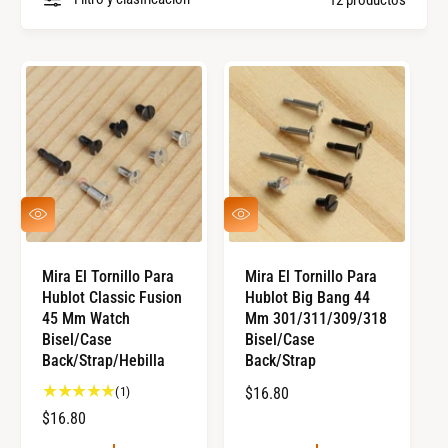
l
p
a
i
s
e
m
z
a
a
r
s
c
a
V
V
I
I
s
S
S
T
T
Mira El Tornillo Para
Mira El Tornillo Para
A
A
Hublot Classic Fusion
Hublot Big Bang 44
R
R
Á
Á
45 Mm Watch
Mm 301/311/309/318
P
P
Bisel/Case
Bisel/Case
I
I
Back/Strap/Hebilla
Back/Strap
D
D
A
A
1
(1)
P
$16.80
r
R
P
$16.80
e
E
R