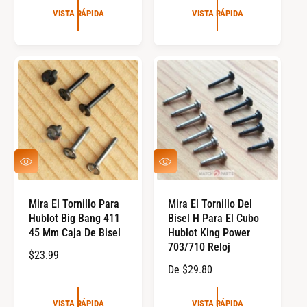
v
C
E
VISTA RÁPIDA
VISTA RÁPIDA
i
I
C
s
O
I
i
R
o
O
n
E
R
e
G
E
s
U
G
t
L
U
o
A
L
t
R
A
a
V
V
l
R
I
I
e
S
S
s
T
T
Mira El Tornillo Para
Mira El Tornillo Del
A
A
Hublot Big Bang 411
Bisel H Para El Cubo
R
R
Á
Á
45 Mm Caja De Bisel
Hublot King Power
P
P
703/710 Reloj
I
I
P
$23.99
D
D
P
De $29.80
R
A
A
R
E
E
C
VISTA RÁPIDA
VISTA RÁPIDA