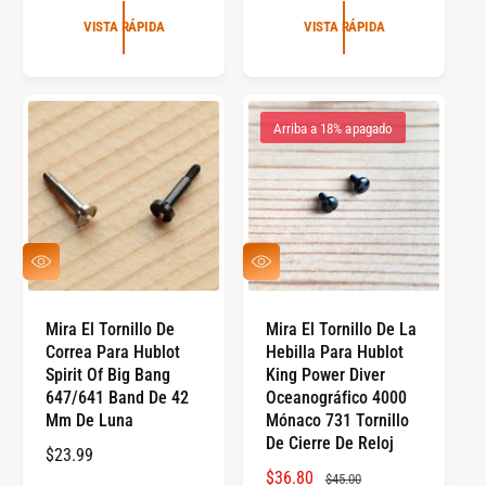
C
E
I
VISTA RÁPIDA
VISTA RÁPIDA
C
O
I
R
O
E
R
G
Arriba a 18% apagado
E
U
G
L
U
A
L
R
A
V
V
R
I
I
S
S
T
T
Mira El Tornillo De
Mira El Tornillo De La
A
A
Correa Para Hublot
Hebilla Para Hublot
R
R
Á
Á
Spirit Of Big Bang
King Power Diver
P
P
647/641 Band De 42
Oceanográfico 4000
I
I
Mm De Luna
Mónaco 731 Tornillo
D
D
De Cierre De Reloj
A
A
P
$23.99
P
$36.80
P
R
$45.00