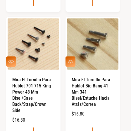
C
I
I
O
O
R
R
E
E
G
G
U
U
L
L
A
A
R
V
V
R
I
I
S
S
T
T
Mira El Tornillo Para
Mira El Tornillo Para
A
A
Hublot 701 715 King
Hublot Big Bang 41
R
R
Á
Á
Power 48 Mm
Mm 341
P
P
Bisel/Case
Bisel/estuche Hacia
I
I
Back/Strap/Crown
Atrás/correa
D
D
Side
A
A
P
$16.80
P
$16.80
R
R
E