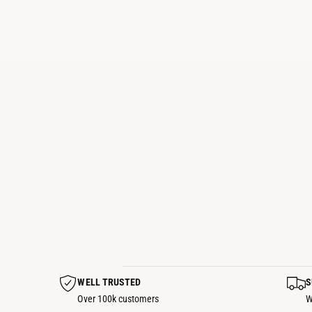
a
t
i
e
n
d
a
WELL TRUSTED
S
Over 100k customers
W