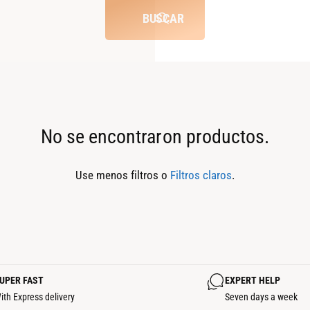
p
p
BUSCAR
a
o
r
d
a
e
l
p
a
i
No se encontraron productos.
s
e
m
z
Use menos filtros o
Filtros claros
.
a
a
r
s
c
a
s
UPER FAST
EXPERT HELP
ith Express delivery
Seven days a week