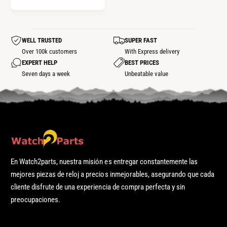
I
O
R
WELL TRUSTED
SUPER FAST
E
Over 100k customers
With Express delivery
G
EXPERT HELP
BEST PRICES
U
Seven days a week
Unbeatable value
L
A
R
En Watch2parts, nuestra misión es entregar constantemente las
mejores piezas de reloj a precios inmejorables, asegurando que cada
cliente disfrute de una experiencia de compra perfecta y sin
preocupaciones.