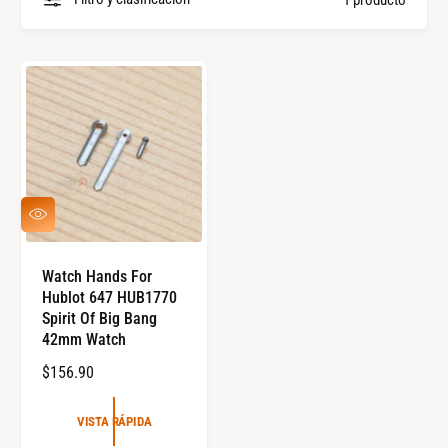
l
p
a
i
s
e
m
z
a
a
r
s
c
a
V
I
s
S
T
Watch Hands For
A
Hublot 647 HUB1770
R
Á
Spirit Of Big Bang
P
42mm Watch
I
D
P
$156.90
A
R
E
VISTA RÁPIDA
C