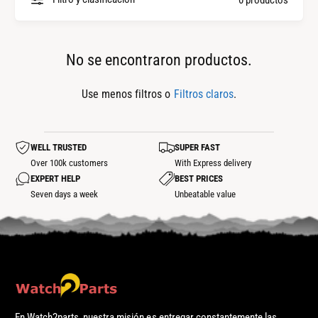
l
p
a
i
s
e
No se encontraron productos.
m
z
a
a
Use menos filtros o
Filtros claros
.
r
s
c
WELL TRUSTED
SUPER FAST
a
Over 100k customers
With Express delivery
s
EXPERT HELP
BEST PRICES
Seven days a week
Unbeatable value
En Watch2parts, nuestra misión es entregar constantemente las