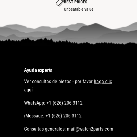
R
BEST PRICES
Unbeatable value
E
G
U
A
Ayuda experta
Ver consultas de piezas - por favor
haga clic
aquí
WhatsApp: +1 (626) 206-3112
iMessage: +1 (626) 206-3112
Consultas generales: mail@watch2parts.com