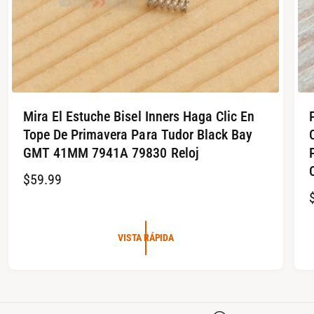
Mira El Estuche Bisel Inners Haga Clic En
Tope De Primavera Para Tudor Black Bay
GMT 41MM 7941A 79830 Reloj
P
$59.99
R
R
E
C
VISTA RÁPIDA
I
I
O
R