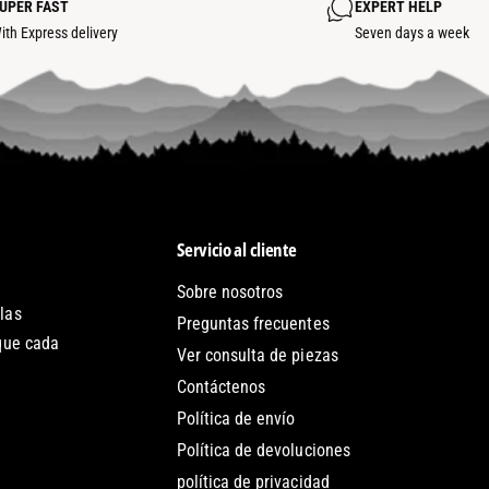
UPER FAST
EXPERT HELP
E
ith Express delivery
Seven days a week
G
U
L
L
A
R
R
Servicio al cliente
Sobre nosotros
las
Preguntas frecuentes
 que cada
Ver consulta de piezas
Contáctenos
Política de envío
Política de devoluciones
política de privacidad