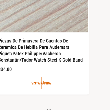
Piezas De Primavera De Cuentas De
Cerámica De Hebilla Para Audemars
Piguet/Patek Philippe/Vacheron
Constantin/Tudor Watch Steel K Gold Band
P
$34.80
E
VISTA RÁPIDA
C
O