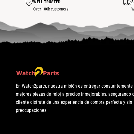
WELL TRUSTED
S
G
Over 100k customers
W
U
L
A
R
En Watch2parts, nuestra misión es entregar constantemente 
mejores piezas de reloj a precios inmejorables, asegurando
cliente disfrute de una experiencia de compra perfecta y sin
preocupaciones.