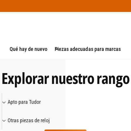
Qué hay de nuevo
Piezas adecuadas para marcas
Explorar nuestro rango
A
Apto para Tudor
p
t
T
Otras piezas de reloj
o
i