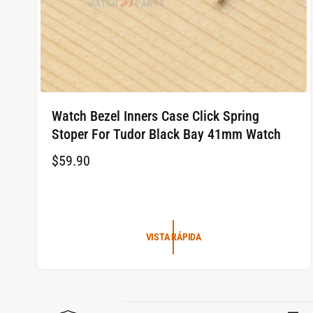
Watch Bezel Inners Case Click Spring
Stoper For Tudor Black Bay 41mm Watch
P
$59.90
R
E
C
VISTA RÁPIDA
I
O
R
E