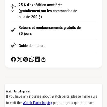
u
u
25 $ d'expédition accélérée
r
r
(gratuitement sur les commandes de
G
G
o
plus de 200 $)
o
l
l
d
Retours et remboursements gratuits de
d
C
30 jours
C
o
o
l
Guide de mesure
l
o
o
r
r
P
P
r
r
o
o
t
t
e
e
c
c
t
Watch Parts Inquiries
t
G
If you have any inquiries about watch parts, please make sure
G
u
to visit the
Watch Parts Inquiry
page to get a quote or have
u
a