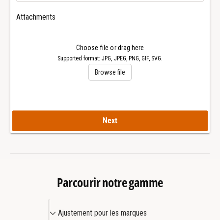
g
a
a
C
Attachments
C
o
o
n
n
s
Choose file or drag here
s
t
Supported format: JPG, JPEG, PNG, GIF, SVG.
t
e
Browse file
e
l
l
l
l
a
a
t
t
Next
i
i
o
o
n
n
3
3
5
5
m
Parcourir notre gamme
m
m
m
m
A
m
o
Ajustement pour les marques
o
j