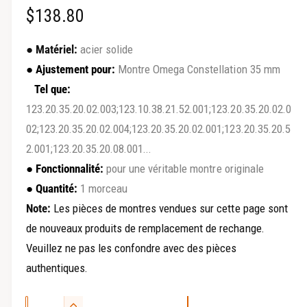
P
$138.80
l
e
r
●
Matériel:
acier solide
e
i
●
Ajustement pour:
Montre Omega Constellation 35 mm
n
Tel que:
x
v
123.20.35.20.02.003;123.10.38.21.52.001;123.20.35.20.02.0
u
e
02;123.20.35.20.02.004;123.20.35.20.02.001;123.20.35.20.5
r
d
2.001;123.20.35.20.08.001...
e
●
Fonctionnalité:
pour une véritable montre originale
é
l
●
Quantité:
1 morceau
g
a
Note:
Les pièces de montres vendues sur cette page sont
g
u
de nouveaux produits de remplacement de rechange.
a
l
Veuillez ne pas les confondre avec des pièces
l
authentiques.
i
e
r
e
Q