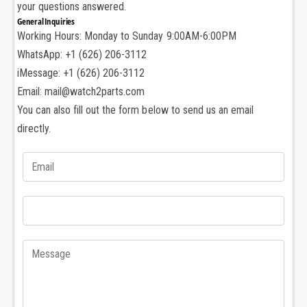
your questions answered.
a
r
General Inquiries
r
d
Working Hours: Monday to Sunday 9:00AM-6:00PM
d
P
P
WhatsApp: +1 (626) 206-3112
i
i
è
iMessage: +1 (626) 206-3112
è
c
Email: mail@watch2parts.com
c
e
You can also fill out the form below to send us an email
e
s
directly.
s
p
p
o
o
u
u
r
r
ω
ω
O
O
M
M
G
G
O
O
m
m
e
e
g