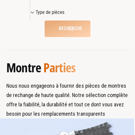
n
n
t
u
T
t
Type de pièces
r
s
y
r
e
t
p
e
d
RECHERCHE
e
d
e
e
e
m
s
d
s
p
e
e
p
i
n
p
i
è
Montre
Parties
t
i
è
c
c
p
è
e
e
s
o
c
s
Nous nous engageons à fournir des pièces de montres
f
u
e
f
i
de rechange de haute qualité. Notre sélection complète
r
s
i
x
offre la fiabilité, la durabilité et tout ce dont vous avez
x
l
e
e
s
e
besoin pour les remplacements transparents
s
s
m