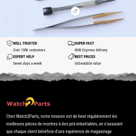
o
t
p
e
r
t
t
o
h
l
s
s
t
o
V
e
p
p
t
o
h
o
o
s
i
o
t
t
p
r
t
o
l
s
t
e
p
h
o
WELL TRUSTED
SUPER FAST
o
t
t
Over 100k customers
With Express delivery
s
EXPERT HELP
BEST PRICES
p
o
Seven days a week
Unbeatable value
t
Chez Watch2Parts, notre mission est de livrer régulièrement les
meilleures pièces de montres à des prix imbattables, en s'assurant
que chaque client bénéficie d'une expérience de magasinage