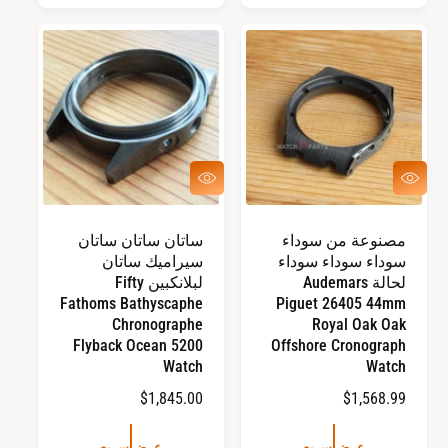
ر
ر
ا
ا
ل
ل
ع
ع
ا
ا
د
د
ي
ي
ع
ع
ر
ر
ض
ض
س
س
مصنوعة من سوداء
ساتان ساتان ساتان
ر
ر
سوداء سوداء سوداء
سيراميك ساتان
ي
ي
ع
ع
لحالة Audemars
لبلانكبين Fifty
Fathoms Bathyscaphe
Piguet 26405 44mm
Chronographe
Royal Oak Oak
Flyback Ocean 5200
Offshore Cronograph
Watch
Watch
ا
$1,568.99
ا
$1,845.00
ل
ل
س
س
عرض سريع
عرض سريع