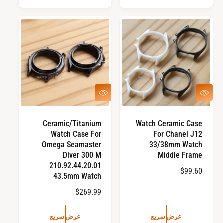
ر
ر
ا
ا
ل
ل
ع
ع
ا
ا
د
د
ي
ي
ع
ع
ر
ر
ض
ض
س
س
Ceramic/Titanium
Watch Ceramic Case
ر
ر
Watch Case For
For Chanel J12
ي
ي
ع
ع
Omega Seamaster
33/38mm Watch
Diver 300 M
Middle Frame
210.92.44.20.01
ا
$99.60
43.5mm Watch
ل
ا
$269.99
س
ل
ع
س
ر
عرض سريع
عرض سريع