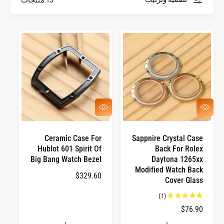
ل
ج
ا
ز
م
ا
ا
ء
ت
ا
ل
ت
ع
ع
ر
ر
ج
ض
ض
ا
س
س
Ceramic Case For
Sappnire Crystal Case
ر
ر
ر
Hublot 601 Spirit Of
Back For Rolex
ي
ي
ع
ع
Big Bang Watch Bezel
Daytona 1265xx
ي
Modified Watch Back
ا
$329.60
ة
Cover Glass
ل
1
(1)
س
إ
ا
$76.90
ع
ج
ل
ر