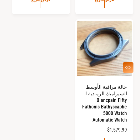
ع
ع
ر
ر
ا
ا
ل
ل
ع
ع
ا
ا
د
د
ي
ي
ع
ر
ض
س
حالة مراقبة الأوسط
ر
السيراميك الرمادية لـ
ي
ع
Blancpain Fifty
Fathoms Bathyscaphe
5000 Watch
Automatic Watch
ا
$1,579.99
ل