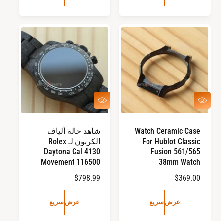
ع
ا
ر
ل
ا
ع
ل
ا
ع
د
ا
ي
د
ي
ع
ع
ر
ر
ض
ض
س
س
Watch Ceramic Case
شاهد حالة ألياف
ر
ر
For Hublot Classic
الكربون لـ Rolex
ي
ي
ع
ع
Daytona Cal 4130
Fusion 561/565
Movement 116500
38mm Watch
ا
$369.00
ا
$798.99
ل
ل
س
س
عرض سريع
عرض سريع
ع
ع