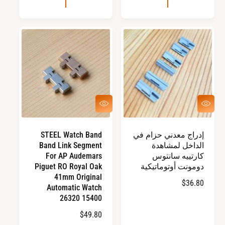
ع
ر
ر
ا
ا
ل
ل
ع
ع
ا
ا
د
د
ي
ي
ع
ع
ر
ر
ض
ض
س
س
إدراج معدني حزام في
STEEL Watch Band
ر
ر
الداخل لمشاهدة
Band Link Segment
ي
ي
ع
ع
كارتييه سانتوس
For AP Audemars
دومونت أوتوماتيكية
Piguet RO Royal Oak
41mm Original
ا
$36.80
Automatic Watch
ل
26320 15400
س
ا
$49.80
ع