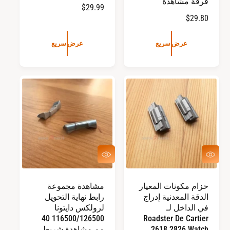
فرقة مشاهدة
ا
$29.99
ا
$29.80
ل
ل
س
س
ع
عرض سريع
عرض سريع
ع
ر
ر
ا
ا
ل
ل
ع
ع
ا
ا
د
د
ي
ي
ع
ع
ر
ر
ض
ض
س
س
حزام مكونات المعيار
مشاهدة مجموعة
ر
ر
الدقة المعدنية إدراج
رابط نهاية التحويل
ي
ي
ع
ع
في الداخل لـ
لرولكس دايتونا
116500/126500 40
Roadster De Cartier
2618 2826 Watch
مم مشاهدة شريط