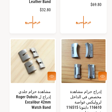
Leather Band
ا
$69.80
ا
$32.80
ل
ل
س
س
ع
عرض سريع
عرض سريع
ع
ر
ر
ا
ا
ل
ل
ع
ع
ا
ا
د
د
ي
ي
ع
ع
ر
ر
ض
ض
س
س
إدراج حزام مشاهدة
مشاهدة حزام جلدي
ر
ر
مخصص في الداخل
إدراج ل Roger Dubuis
ي
ي
ع
ع
لروليكس غواصة
Excalibur 42mm
116610 دايتونا 116515
Watch Band