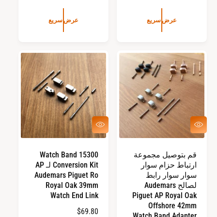
ل
ر
س
عرض سريع
عرض سريع
ا
ع
ل
ر
ع
ا
ا
ل
د
ع
ي
ا
د
ي
ع
ع
ر
ر
ض
ض
س
س
قم بتوصيل مجموعة
15300 Watch Band
ر
ر
ارتباط حزام سوار
Conversion Kit لـ AP
ي
ي
ع
ع
سوار سوار رابط
Audemars Piguet Ro
لصالح Audemars
Royal Oak 39mm
Watch End Link
Piguet AP Royal Oak
Offshore 42mm
ا
$69.80
Watch Band Adapter