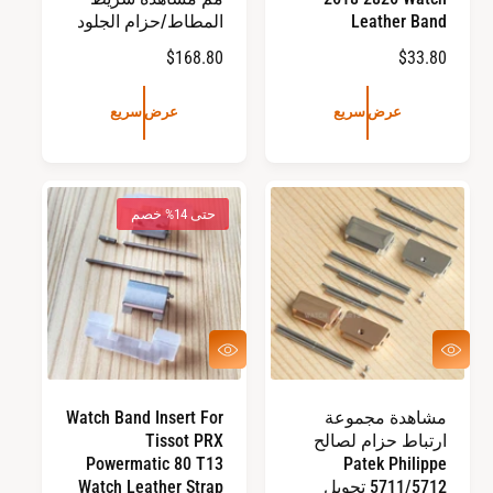
Leather Band
المطاط/حزام الجلود
ا
$33.80
ا
$168.80
ل
ل
س
س
عرض سريع
عرض سريع
ع
ع
ر
ر
ا
ا
ل
ل
حتى 14% خصم
ع
ع
ا
ا
د
د
ي
ي
ع
ع
ر
ر
ض
ض
س
س
مشاهدة مجموعة
Watch Band Insert For
ر
ر
ارتباط حزام لصالح
Tissot PRX
ي
ي
ع
ع
Powermatic 80 T13
Patek Philippe
5711/5712 تحويل
Watch Leather Strap