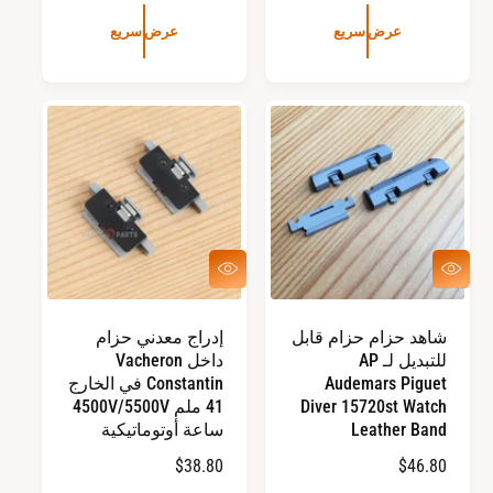
ل
ر
س
عرض سريع
عرض سريع
ا
ع
ل
ر
ع
ا
ا
ل
د
ع
ي
ا
د
ي
ع
ع
ر
ر
ض
ض
س
س
شاهد حزام حزام قابل
إدراج معدني حزام
ر
ر
للتبديل لـ AP
داخل Vacheron
ي
ي
ع
ع
Audemars Piguet
Constantin في الخارج
Diver 15720st Watch
41 ملم 4500V/5500V
Leather Band
ساعة أوتوماتيكية
ا
$46.80
ا
$38.80
ل
ل