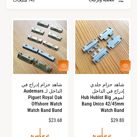
ل
ج
ا
ز
م
ا
ا
ء
ت
ا
ل
ت
ع
ع
ر
ر
ج
ض
ض
ا
س
س
شاهد حزام جلدي
شاهد حزام إدراج في
ر
ر
ر
إدراج في الداخل
الداخل لـ Audemars
ي
ي
ع
ع
لموهر Hub Hublot Big
Piguet Royal Oak
ي
Offshore Watch
Bang Unico 42/45mm
ة
Watch Band Band
Watch Band
ا
$29.80
ا
$23.68
ل
ل
س
س
عرض سريع
عرض سريع