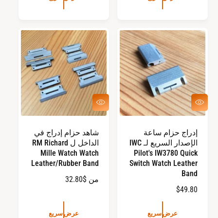
ع
ع
ر
ر
ا
ا
ل
ل
ع
ع
ا
ا
د
د
ي
ي
ع
ع
ر
ر
ض
ض
س
س
إدراج حزام ساعة
شاهد حزام إدراج في
ر
ر
الإصدار السريع لـ IWC
الداخل ل RM Richard
ي
ي
ع
ع
Mille Watch Watch
Pilot's IW3780 Quick
Leather/Rubber Band
Switch Watch Leather
Band
ا
من $32.80
ا
$49.80
ل
ل
س
س
ع
عرض سريع
عرض سريع