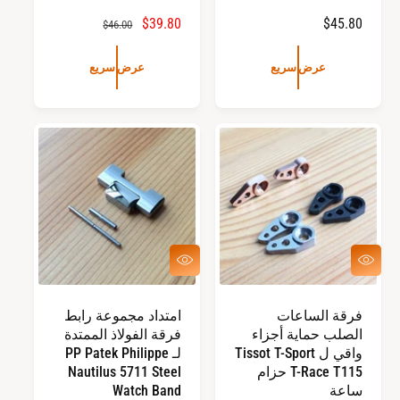
ا
$45.80
س
$39.80
ا
$46.00
ل
ع
ل
س
ر
س
عرض سريع
عرض سريع
ع
ا
ع
ر
ل
ر
ا
ب
ا
ل
ي
ل
ع
ع
ع
ا
ا
د
د
ي
ي
ع
ع
ر
ر
ض
ض
س
س
فرقة الساعات
امتداد مجموعة رابط
ر
ر
الصلب حماية أجزاء
فرقة الفولاذ الممتدة
ي
ي
ع
ع
واقي ل Tissot T-Sport
لـ PP Patek Philippe
T-Race T115 حزام
Nautilus 5711 Steel
ساعة
Watch Band