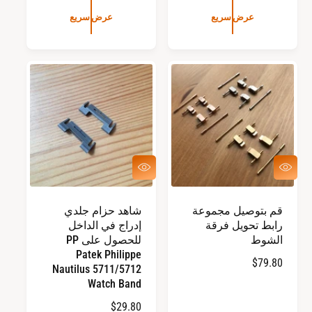
س
س
عرض سريع
عرض سريع
ع
ع
ر
ر
ا
ا
ل
ل
ع
ع
ا
ا
د
د
ي
ي
ع
ع
ر
ر
ض
ض
س
س
قم بتوصيل مجموعة
شاهد حزام جلدي
ر
ر
رابط تحويل فرقة
إدراج في الداخل
ي
ي
ع
ع
الشوط
للحصول على PP
Patek Philippe
ا
$79.80
Nautilus 5711/5712
ل
Watch Band
س
ا
$29.80
ع