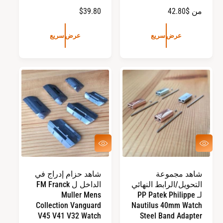
ا
من $42.80
ا
$39.80
ل
ل
س
س
عرض سريع
عرض سريع
ع
ع
ر
ر
ا
ا
ل
ل
ع
ع
ا
ا
د
د
ي
ي
ع
ع
ر
ر
ض
ض
س
س
شاهد مجموعة
شاهد حزام إدراج في
ر
ر
التحويل/الرابط النهائي
الداخل ل FM Franck
ي
ي
ع
ع
لـ PP Patek Philippe
Muller Mens
Collection Vanguard
Nautilus 40mm Watch
V45 V41 V32 Watch
Steel Band Adapter