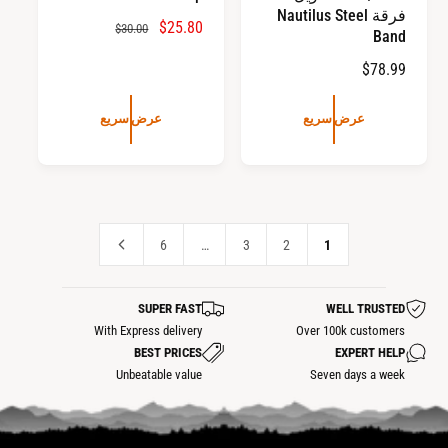
فرقة Nautilus Steel
س
$25.80
ا
$30.00
Band
ع
ل
ا
$78.99
ر
س
ل
ا
ع
س
ل
ر
عرض سريع
عرض سريع
ع
ب
ا
ر
ي
ل
ا
ع
ع
ل
ا
ع
د
6
…
3
2
1
ا
ي
د
ي
SUPER FAST
WELL TRUSTED
With Express delivery
Over 100k customers
BEST PRICES
EXPERT HELP
Unbeatable value
Seven days a week