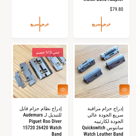
ل
ا
$79.80
س
ل
ع
س
ر
عرض سريع
عرض سريع
ع
ا
ر
ل
ا
ع
ل
ا
حتى 13% خصم
ع
د
ا
ي
د
ي
ع
ع
ر
ر
ض
ض
س
س
إدراج حزام مراقبة
إدراج نظام حزام قابل
ر
ر
سريع الجودة عالي
للتبديل لـ Audemars
ي
ي
ع
ع
الجودة لكارتييه
Piguet Roo Diver
سانتوس Quickswitch
15720 26420 Watch
Band
Watch Leather Band