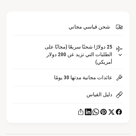
T
S
E
T
E
E
L
E
شحن قياسي مجاني
W
L
a
W
t
a
25 دولارًا شحنًا سريعًا (مجانًا على
c
t
الطلبات التي تزيد عن 200 دولار
h
c
أمريكي)
B
h
a
B
عائدات مجانية مدتها 30 يومًا
n
a
d
n
B
d
دليل القياس
a
B
n
a
d
n
L
d
i
L
n
i