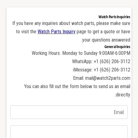
k
n
S
k
e
S
Watch Parts Inquiries
g
e
If you have any inquiries about watch parts, please make sure
m
g
to visit the
Watch Parts Inquiry
page to get a quote or have
e
m
your questions answered.
n
e
General Inquiries
t
n
Working Hours: Monday to Sunday 9:00AM-6:00PM
f
t
WhatsApp: +1 (626) 206-3112
o
f
r
iMessage: +1 (626) 206-3112
o
A
r
Email: mail@watch2parts.com
P
A
You can also fill out the form below to send us an email
A
P
directly.
u
A
d
u
e
d
m
e
a
m
r
a
s