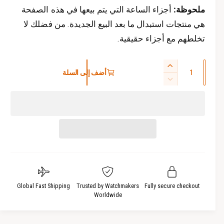
ملحوظة:
أجزاء الساعة التي يتم بيعها في هذه الصفحة
هي منتجات استبدال ما بعد البيع الجديدة. من فضلك لا
تخلطهم مع أجزاء حقيقية.
ا
ز
أضف إلى السلة
ل
ي
ت
ك
ا
ق
د
م
ل
ة
ي
ي
ا
ل
ة
ل
ا
ك
ل
م
ك
ي
م
ة
Global Fast Shipping
Trusted by Watchmakers
Fully secure checkout
ي
Worldwide
ل
ة
ـ
ل
S
ـ