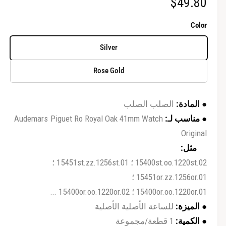
ا
$49.80
م
ث
ث
ق
ق
ل
ة
ة
Color
س
Silver
ع
Rose Gold
ر
ا
● المادة:
الصلب الصلب
ل
● مناسب لـ:
Audemars Piguet Ro Royal Oak 41mm Watch
Original
ع
مثل:
ا
15400st.oo.1220st.02 ؛ 15451st.zz.1256st.01 ؛
د
15451or.zz.1256or.01 ؛
ي
15400or.oo.1220or.01 ؛ 15400or.oo.1220or.02 ...
● الميزة:
للساعة الأصلية الأصلية
● الكمية:
1 قطعة/مجموعة