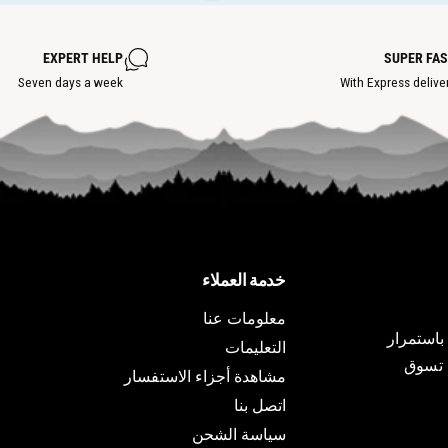
ض
ة
ن
س
ق
ا
ط
خ
EXPERT HELP
SUPER FA
ة
ن
س
Seven days a week
With Express delive
ة
ا
خ
ن
ة
خدمة العملاء
معلومات عنا
ات باستمرار
التعليمات
ة تسوق
مشاهدة أجزاء الاستفسار
اتصل بنا
سياسة الشحن