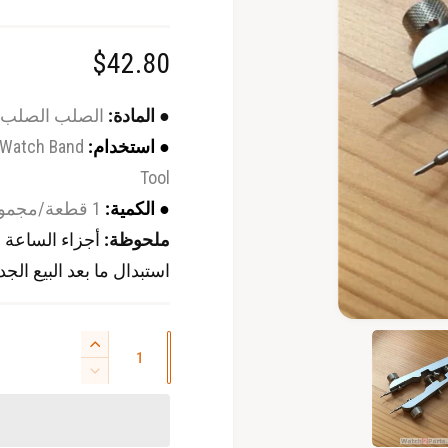
ا
$42.80
ل
● المادة:
الصلب الصلب
س
● استخدام:
 Watch Band
Tool
ع
● الكمية:
1 قطعة/مجموعة
ر
ملحوظة:
أجزاء الساعة ا
ا
استبدال ما بعد البيع ال
ل
ا
ا
ف
ع
ز
ت
ل
ح
ي
ت
ا
ا
ا
ك
ق
ل
و
د
د
ل
م
س
ة
ا