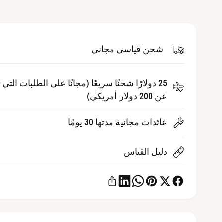
ئ
ل
ط
أ
3
ف
ل
ي
ن
شحن قياسي مجاني
ب
ا
ف
و
ذ
ة
م
25 دولارًا شحنًا سريعًا (مجانًا على الطلبات التي 
م
ن
عن 200 دولار أمريكي)
ب
ث
ق
ة
عائدات مجانية مدتها 30 يومًا
دليل القياس