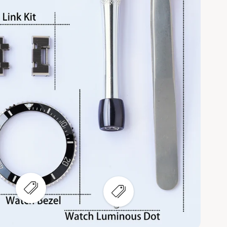
ع
ع
ر
ر
ض
ض
ن
ن
ق
ق