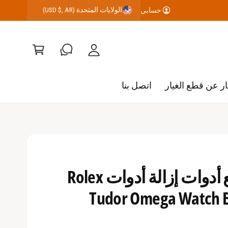
الولايات المتحدة (USD $, AR)
حسابي
رب
ح
ة
س
ال
اب
ت
ي
س
ر عن قطع الغيار
اتصل بنا
و
ق
شاهد أذن ربيع أدوات إزالة أدوات Rolex
Tudor Omega Watch B