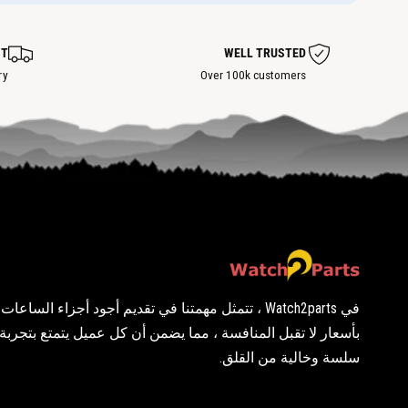
ط
ط
ة
ة
س
س
ا
ا
ST
WELL TRUSTED
خ
خ
ن
ry
Over 100k customers
ن
ة
ة
في Watch2parts ، تتمثل مهمتنا في تقديم أجود أجزاء الساع
بأسعار لا تقبل المنافسة ، مما يضمن أن كل عميل يتمتع بتجرب
سلسة وخالية من القلق.