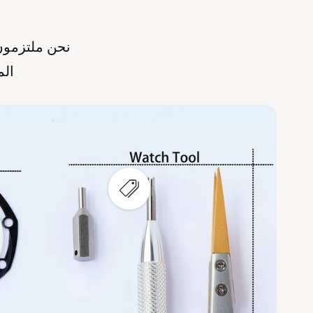
نحن ملتزمون ب
الم
ع
ر
ض
ن
ق
ط
ة
س
ا
خ
ن
ة