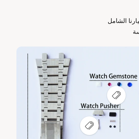
يارنا الشامل
سة
ع
ر
ض
ن
ق
ط
ة
ع
س
ر
ا
ض