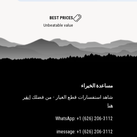
ق
ة
ط
ة
س
BEST PRICES
ا
خ
Unbeatable value
ن
ة
مساعدة الخبراء
شاهد استفسارات قطع الغيار - من فضلك
انقر
هنا
WhatsApp: +1 (626) 206-3112
imessage: +1 (626) 206-3112