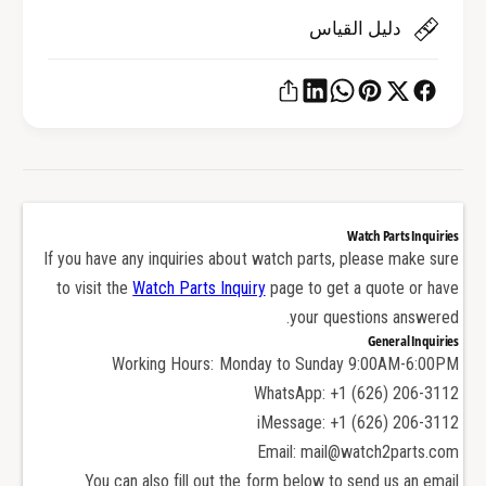
ا
ب
دليل القياس
ل
ا
م
ل
س
م
م
س
ا
م
ر
ا
ل
ر
خ
ل
ز
خ
Watch Parts Inquiries
ا
ز
If you have any inquiries about watch parts, please make sure
ن
ا
to visit the
Watch Parts Inquiry
page to get a quote or have
ك
ن
your questions answered.
ا
ك
General Inquiries
ر
ا
Working Hours: Monday to Sunday 9:00AM-6:00PM
ت
ر
WhatsApp: +1 (626) 206-3112
ي
ت
iMessage: +1 (626) 206-3112
ي
ي
Email: mail@watch2parts.com
ه
ي
A
You can also fill out the form below to send us an email
ه