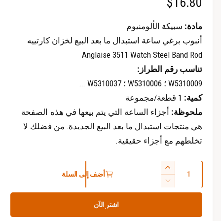
ا
$16.80
م
ث
ث
ق
ق
ل
ة
ة
مادة:
سبيكة الألومنيوم
س
أنبوب برغي ساعة استبدال ما بعد البيع لخزان كارتييه
Anglaise 3511 Watch Steel Band Rod
ع
تناسب رقم الطراز:
ر
W5310009 ؛ W5310006 ؛ W5310037 ...
ا
كمية:
1 قطعة/مجموعة
ملحوظة:
أجزاء الساعة التي يتم بيعها في هذه الصفحة
ل
هي منتجات استبدال ما بعد البيع الجديدة. من فضلك لا
ع
تخلطهم مع أجزاء حقيقية.
ا
ا
د
ز
أضف إلى السلة
ل
ي
ت
ي
ك
ا
ق
اشتر الآن
د
م
ل
ة
ي
ي