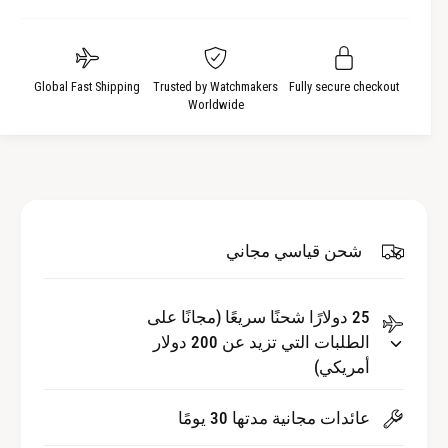
ا
ل
ة
ل
ا
ك
ل
م
ك
Global Fast Shipping
Trusted by Watchmakers
Fully secure checkout
Worldwide
ي
م
ة
ي
ل
ة
ـ
ل
م
ـ
ش
م
ا
ش
شحن قياسي مجاني
ه
ا
د
ه
ة
25 دولارًا شحنًا سريعًا (مجانًا على
د
أ
الطلبات التي تزيد عن 200 دولار
ة
ن
أ
أمريكي)
ب
ن
و
ب
عائدات مجانية مدتها 30 يومًا
ب
و