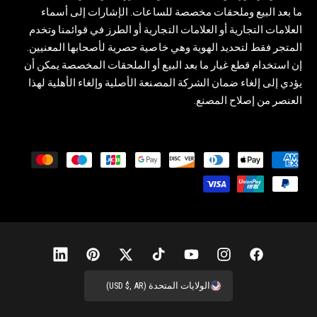
ما بعد البيع وملحقات مخصصة للساعات. الإشارات إلى أسماء
العلامات التجارية أو العلامات التجارية أو الطرز في قوائمنا وتخدم
المتجر فقط لتحديد الهوية وهي خاصية حصرية لأصحابها المعنيين.
إن استخدام قطع غيار ما بعد البيع أو الملحقات المخصصة يمكن أن
يؤدي إلى إلغاء ضمان الشركة المصنعة الأصلية وإلغاء الأهلية لهذا
العنصر من إصلاح المصنع.
ط
ر
ق
ا
ل
د
ف
إ
ي
ت
ت
ب
ل
ف
ي
ن
و
ي
و
ي
ي
الولايات المتحدة (USD $, AR)
ع
س
س
ت
ك
ي
ن
ن