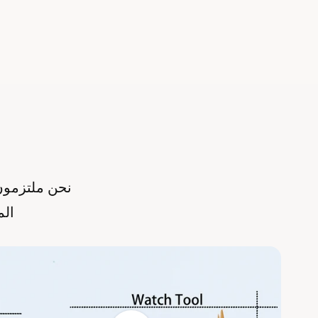
نحن ملتزمون ب
الم