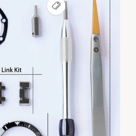
ع
ر
ض
ن
ق
ط
ة
س
ا
خ
ن
ة