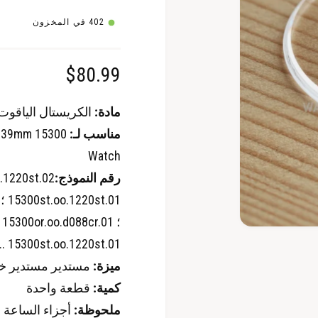
402 في المخزون
ا
$80.99
ل
مادة:
الكريستال الياقوت
س
مناسب لـ:
h 39mm 15300
Watch
ع
رقم النموذج:
ر
ا
ا
15300st.oo.1220st.01 ...
ف
ل
ت
ميزة:
مستدير مستدير خا
ح
ع
ا
ل
كمية:
قطعة واحدة
و
ا
س
ملحوظة:
أجزاء الساعة ا
ا