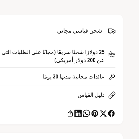
ئ
ل
ط
أ
2
ف
ل
ي
ن
شحن قياسي مجاني
ب
ا
ف
و
ذ
ة
م
25 دولارًا شحنًا سريعًا (مجانًا على الطلبات التي 
م
ن
عن 200 دولار أمريكي)
ب
ث
ق
ة
عائدات مجانية مدتها 30 يومًا
دليل القياس