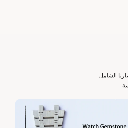
يارنا الشامل
سة