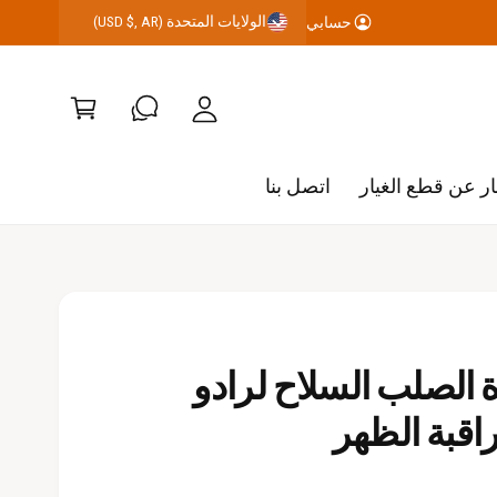
الولايات المتحدة (USD $, AR)
حسابي
رب
ح
ة
س
ال
اب
ت
ي
س
ر عن قطع الغيار
اتصل بنا
و
ق
الصلب السلاح لرادو
اقبة الظهر