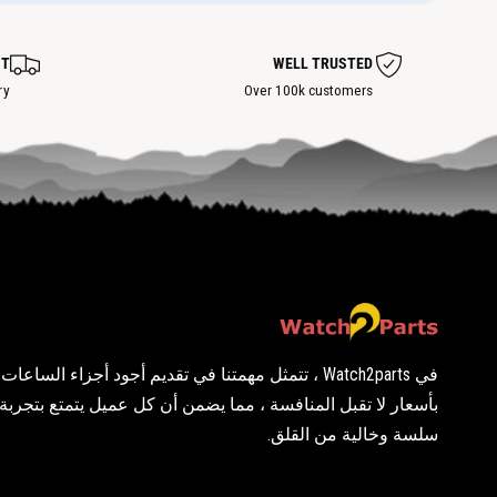
ط
ط
ة
ة
س
س
ا
ا
ST
WELL TRUSTED
خ
خ
ن
ry
Over 100k customers
ن
ة
ة
في Watch2parts ، تتمثل مهمتنا في تقديم أجود أجزاء الساع
بأسعار لا تقبل المنافسة ، مما يضمن أن كل عميل يتمتع بتجرب
سلسة وخالية من القلق.