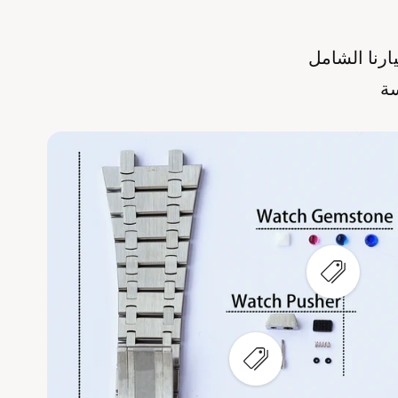
يارنا الشامل
سة
ع
ر
ض
ن
ق
ط
ة
ع
س
ر
ا
ض
خ