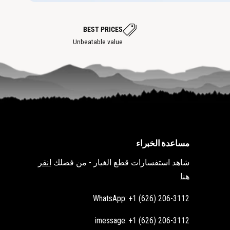
ق
ة
ط
ة
س
BEST PRICES
ا
خ
Unbeatable value
ن
ة
مساعدة الخبراء
شاهد استفسارات قطع الغيار - من فضلك
انقر
هنا
WhatsApp: +1 (626) 206-3112
imessage: +1 (626) 206-3112