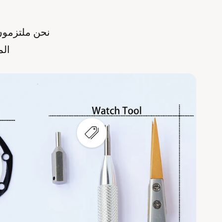
نحن ملتزمون ب
الم
ع
ر
ض
ن
ق
ط
ة
س
ا
خ
ن
ة