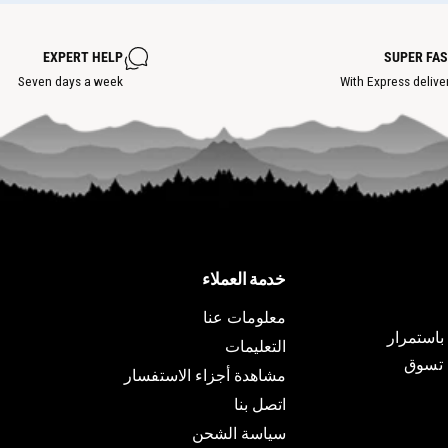
ض
ة
ن
س
ق
ا
ط
خ
EXPERT HELP
SUPER FA
ة
ن
س
Seven days a week
With Express delive
ة
ا
خ
ن
ة
خدمة العملاء
معلومات عنا
ات باستمرار
التعليمات
ة تسوق
مشاهدة أجزاء الاستفسار
اتصل بنا
سياسة الشحن