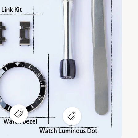
ع
ع
ر
ر
ض
ض
ن
ن
ق
ق