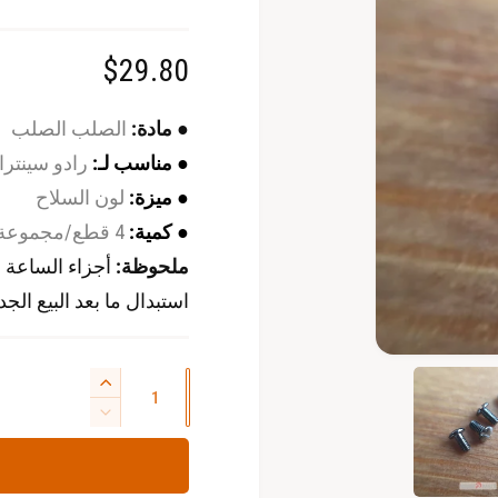
ا
$29.80
ل
●
مادة:
الصلب الصلب
س
●
مناسب لـ:
رادو سينترا
●
ميزة:
لون السلاح
ع
●
كمية:
4 قطع/مجموعة
ر
ملحوظة:
أجزاء الساعة ا
ا
استبدال ما بعد البيع ال
ل
ا
ا
ف
ع
ز
ت
ل
ح
ي
ت
ا
ا
ا
ك
ق
ل
و
د
د
ل
م
س
ة
ا