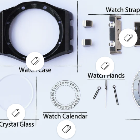
ة
ن
ق
س
ة
ط
ا
ة
خ
س
ن
ا
ة
خ
ن
ة
ع
ر
ض
ن
ق
ط
ع
ة
ر
ع
س
ض
ر
ا
ن
ض
خ
ق
ن
ن
ط
ق
ة
ة
ط
س
ة
ا
س
خ
ا
ن
خ
ة
ن
ع
ة
ر
ض
ن
ع
ق
ر
ط