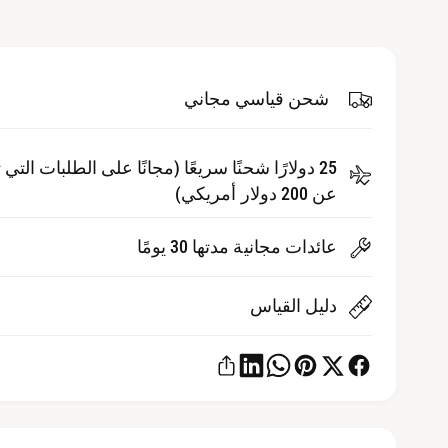
ئ
ل
ط
أ
3
ف
ل
ي
ن
شحن قياسي مجاني
ب
ا
ف
و
ذ
ة
م
25 دولارًا شحنًا سريعًا (مجانًا على الطلبات التي 
م
ن
عن 200 دولار أمريكي)
ب
ث
ق
ة
عائدات مجانية مدتها 30 يومًا
دليل القياس