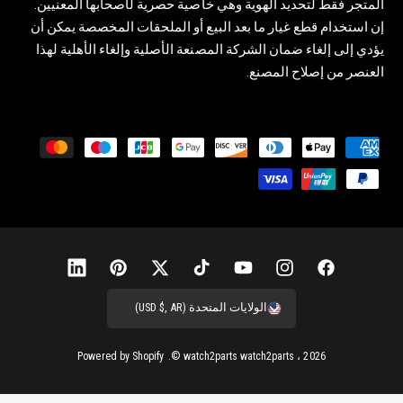
المتجر فقط لتحديد الهوية وهي خاصية حصرية لأصحابها المعنيين.
إن استخدام قطع غيار ما بعد البيع أو الملحقات المخصصة يمكن أن
يؤدي إلى إلغاء ضمان الشركة المصنعة الأصلية وإلغاء الأهلية لهذا
العنصر من إصلاح المصنع.
ط
ر
ق
ا
ل
د
ف
إ
ي
ت
ت
ب
ل
ف
ي
ن
و
ي
و
ي
ي
الولايات المتحدة (USD $, AR)
ع
س
س
ت
ك
ي
ن
ن
ب
ت
ي
ت
ت
ت
ك
Powered by Shopify
watch2parts
watch2parts
، 2026 ©.
و
غ
و
و
ر
ر
د
ك
ر
ب
ك
س
إ