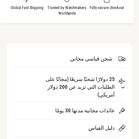
ك
ل
م
ك
Global Fast Shipping
Trusted by Watchmakers
Fully secure checkout
Worldwide
ي
م
ة
ي
ل
ة
ـ
ل
ح
ـ
ا
ح
ف
ا
شحن قياسي مجاني
ة
ف
م
ة
ر
25 دولارًا شحنًا سريعًا (مجانًا على
م
ا
الطلبات التي تزيد عن 200 دولار
ر
ق
ا
أمريكي)
ب
ق
ة
ب
عائدات مجانية مدتها 30 يومًا
ا
ة
ل
ا
دليل القياس
أ
ل
ل
أ