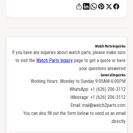
و
ل
م
و
ن
م
ي
ن
و
ي
م
و
ل
م
Watch Parts Inquiries
ـ
ل
If you have any inquiries about watch parts, please make sure
L
ـ
to visit the
Watch Parts Inquiry
page to get a quote or have
o
L
your questions answered.
n
o
General Inquiries
g
n
Working Hours: Monday to Sunday 9:00AM-6:00PM
i
g
WhatsApp: +1 (626) 206-3112
n
i
e
iMessage: +1 (626) 206-3112
n
s
e
Email: mail@watch2parts.com
H
s
You can also fill out the form below to send us an email
y
H
directly.
d
y
r
d