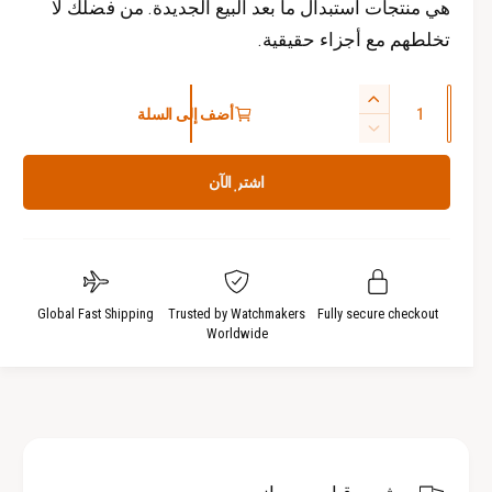
هي منتجات استبدال ما بعد البيع الجديدة. من فضلك لا
تخلطهم مع أجزاء حقيقية.
ا
ز
أضف إلى السلة
ل
ي
ت
ك
ا
ق
اشتر الآن
د
م
ل
ة
ي
ي
ا
ل
ة
ل
ا
ك
ل
م
ك
Global Fast Shipping
Trusted by Watchmakers
Fully secure checkout
Worldwide
ي
م
ة
ي
ل
ة
ـ
ل
s
ـ
w
s
i
w