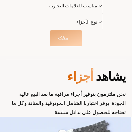
م
t
a
مناسب للعلامات التجارية
ن
c
t
h
ا
ن
c
نوع الأجزاء
h
س
و
ب
ع
يبحث
ل
ا
ل
ل
ع
أ
ل
ج
يشاهد
أجزاء
ا
ز
م
ا
ا
ء
نحن ملتزمون بتوفير أجزاء مراقبة ما بعد البيع عالية
ت
الجودة. يوفر اختيارنا الشامل الموثوقية والمتانة وكل ما
ا
تحتاجه للحصول على بدائل سلسة
ل
ت
ج