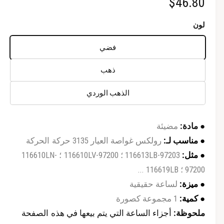
ا
$46.80
م
ث
ث
ق
ق
ل
ة
ة
لون
س
فضي
ع
ذهب
ر
الذهب الوردي
ا
ل
●
مادة:
مضيئة
ع
●
مناسب لـ:
رولكس غواصة العيار 3135 حركة الحركة
ا
●
مثل:
116613LB-97203 ؛ 116610LV-97200 ؛ 116610LN-
97200 ؛ 116619LB ...
د
●
ميزة:
لساعة حقيقية
ي
●
كمية:
1 مجموعة كصورة
ملحوظة:
أجزاء الساعة التي يتم بيعها في هذه الصفحة