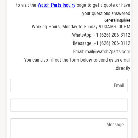
f
s
to visit the
Watch Parts Inquiry
page to get a quote or have
o
f
your questions answered.
r
o
General Inquiries
R
r
Working Hours: Monday to Sunday 9:00AM-6:00PM
o
R
WhatsApp: +1 (626) 206-3112
l
o
e
iMessage: +1 (626) 206-3112
l
x
e
Email: mail@watch2parts.com
S
x
You can also fill out the form below to send us an email
U
S
directly.
B
U
S
B
u
S
b
u
m
b
a
m
r
a
i
r
n
i
e
n