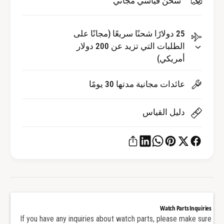
شحن قياسي مجاني
s
i
s
s
L
s
25 دولارًا شحنًا سريعًا (مجانًا على
u
L
الطلبات التي تزيد عن 200 دولار
m
u
أمريكي)
i
m
n
i
عائدات مجانية مدتها 30 يومًا
o
n
u
o
s
u
دليل القياس
w
s
a
w
t
a
c
t
h
c
h
h
a
h
n
a
d
n
Watch Parts Inquiries
s
If you have any inquiries about watch parts, please make sure
d