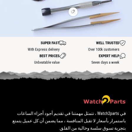
ض
س
س
ن
ط
ن
ا
ا
ة
ة
ق
خ
خ
س
ع
ط
ن
ن
ا
ر
ة
ة
ة
خ
ض
س
ن
ن
ا
ة
ق
خ
ط
ن
ة
ة
SUPER FAST
WELL TRUSTED
س
ا
With Express delivery
Over 100k customers
خ
BEST PRICES
EXPERT HELP
ن
ة
Unbeatable value
Seven days a week
في Watch2parts ، تتمثل مهمتنا في تقديم أجود أجزاء الساعات
باستمرار بأسعار لا تقبل المنافسة ، مما يضمن أن كل عميل يتمتع
بتجربة تسوق سلسة وخالية من القلق.