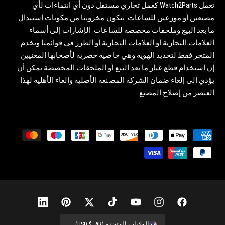
تعمل Watch2Parts كعمل تجاري مستقل دون أي انتماءات لأي
مصنعين أو موزعين للساعات. يتكون مخزوننا من مكونات استبدال
ما بعد البيع وملحقات مخصصة للساعات. الإشارات إلى أسماء
العلامات التجارية أو العلامات التجارية أو الطرز في قوائمنا وتخدم
المتجر فقط لتحديد الهوية وهي خاصية حصرية لأصحابها المعنيين.
إن استخدام قطع غيار ما بعد البيع أو الملحقات المخصصة يمكن أن
يؤدي إلى إلغاء ضمان الشركة المصنعة الأصلية وإلغاء الأهلية لهذا
العنصر من إصلاح المصنع.
ط
ر
ق
ا
ل
د
ف
إ
ي
ت
ت
ب
ل
ف
ي
ن
و
ي
و
ي
ي
الولايات المتحدة (USD $, AR)