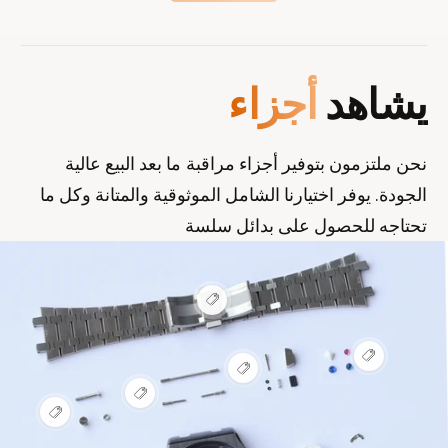
ل
ل
ع
أ
ل
ج
يشاهد
أجزاء
ا
ز
م
ا
ا
ء
نحن ملتزمون بتوفير أجزاء مراقبة ما بعد البيع عالية
ت
الجودة. يوفر اختيارنا الشامل الموثوقية والمتانة وكل ما
ا
تحتاجه للحصول على بدائل سلسة
ل
ت
ج
ع
ا
ر
ر
ض
ن
ي
ع
ق
ع
ر
ط
ة
ر
ض
ة
ع
ض
ن
س
ر
ع
ن
ق
ا
ض
ر
ق
ط
خ
ن