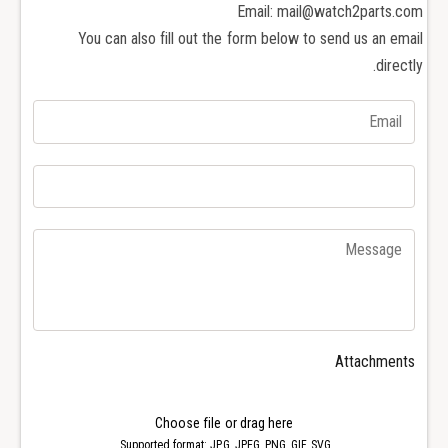
e
Email: mail@watch2parts.com
t
k
e
You can also fill out the form below to send us an email
P
k
directly.
h
P
i
h
l
i
i
l
p
i
p
p
e
p
5
e
2
5
0
2
7
0
ا
7
ل
ا
Attachments
ت
ل
ق
ت
و
ق
Choose file or drag here
ي
و
Supported format: JPG, JPEG, PNG, GIF, SVG.