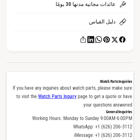
ل
ا
عائدات مجانية مدتها 30 يومًا
ك
ل
ر
ك
دليل القياس
ي
ر
س
ي
ت
س
ا
ت
ل
ا
ي
ل
ا
ي
ل
ا
ي
ل
Watch Parts Inquiries
ا
If you have any inquiries about watch parts, please make sure
ي
ق
ا
to visit the
Watch Parts Inquiry
page to get a quote or have
و
ق
your questions answered.
ت
و
General Inquiries
ل
ت
Working Hours: Monday to Sunday 9:00AM-6:00PM
P
ل
WhatsApp: +1 (626) 206-3112
a
P
iMessage: +1 (626) 206-3112
t
a