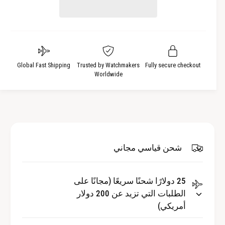
ا
ل
ة
ل
ا
ك
ل
م
ك
ي
م
ة
Global Fast Shipping
Trusted by Watchmakers
Fully secure checkout
ي
Worldwide
ل
ة
ـ
ل
ش
ـ
ا
ش
ه
ا
د
ه
ا
شحن قياسي مجاني
د
ل
ا
ز
ل
ج
25 دولارًا شحنًا سريعًا (مجانًا على
ز
ا
الطلبات التي تزيد عن 200 دولار
ج
ج
ا
أمريكي)
ا
ج