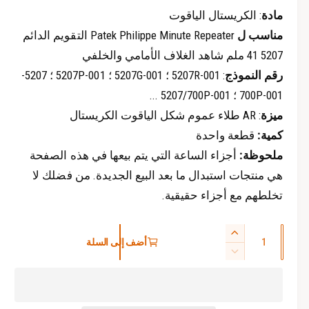
م
ل
ث
ث
مادة
: الكريستال الياقوت
ق
ق
ة
ة
س
مناسب ل
Patek Philippe Minute Repeater التقويم الدائم
5207 41 ملم شاهد الغلاف الأمامي والخلفي
ع
رقم النموذج
: 5207R-001 ؛ 5207G-001 ؛ 5207P-001 ؛ 5207-
ر
700P-001 ؛ 5207/700P-001 ...
ا
ميزة
: AR طلاء عموم شكل الياقوت الكريستال
كمية:
قطعة واحدة
ل
ملحوظة:
أجزاء الساعة التي يتم بيعها في هذه الصفحة
ع
هي منتجات استبدال ما بعد البيع الجديدة. من فضلك لا
ا
تخلطهم مع أجزاء حقيقية.
د
ا
ز
ي
أضف إلى السلة
ل
ي
ت
ك
ا
ق
د
م
ل
ة
ي
ي