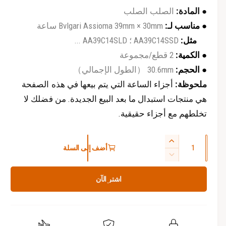
م
ل
ث
ث
● المادة:
الصلب الصلب
ق
ق
ة
ة
س
● مناسب لـ:
Bvlgari Assioma 39mm × 30mm ساعة
مثل:
AA39C14SSD ؛ AA39C14SLD ...
ع
● الكمية:
2 قطع/مجموعة
ر
● الحجم:
30.6mm （الطول الإجمالي）
ا
ملحوظة:
أجزاء الساعة التي يتم بيعها في هذه الصفحة
هي منتجات استبدال ما بعد البيع الجديدة. من فضلك لا
ل
تخلطهم مع أجزاء حقيقية.
ع
ا
ا
ز
أضف إلى السلة
ل
د
ي
ت
ك
ا
ق
ي
اشتر الآن
د
م
ل
ة
ي
ي
ا
ل
ة
ل
ا