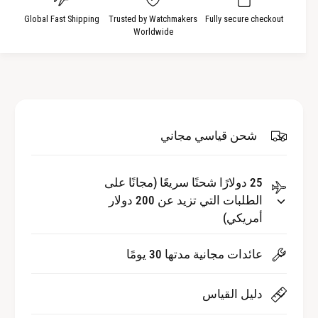
ك
ل
م
ك
Global Fast Shipping
Trusted by Watchmakers
Fully secure checkout
Worldwide
ي
م
ة
ي
ل
ة
ـ
ل
ق
ـ
ض
ق
ي
ض
شحن قياسي مجاني
ب
ي
ا
ب
ل
25 دولارًا شحنًا سريعًا (مجانًا على
ا
م
الطلبات التي تزيد عن 200 دولار
ل
س
م
أمريكي)
م
س
ا
م
عائدات مجانية مدتها 30 يومًا
ر
ا
أ
ر
دليل القياس
ن
أ
ب
ن