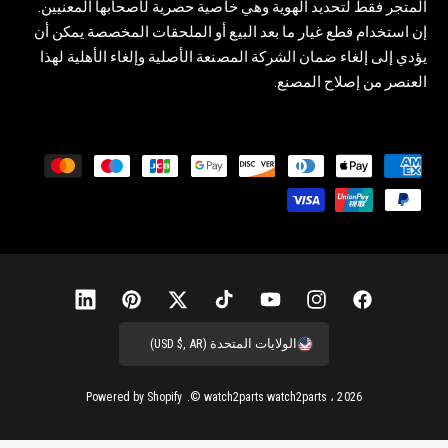
المتجر فقط لتحديد الهوية وهي خاصية حصرية لأصحابها المعنيين.
إن استخدام قطع غيار ما بعد البيع أو الملحقات المخصصة يمكن أن
يؤدي إلى إلغاء ضمان الشركة المصنعة الأصلية وإلغاء الأهلية لهذا
العنصر من إصلاح المصنع.
ط
ر
ق
ا
ل
د
ف
إ
ي
ت
ت
ب
ل
ف
ي
ن
و
ي
و
ي
ي
الولايات المتحدة (USD $, AR)
ع
س
س
ت
ك
ي
ن
ن
ب
ت
ي
ت
ت
ت
ك
Powered by Shopify
watch2parts
watch2parts
، 2026 ©.
و
غ
و
و
ر
ر
د
ك
ر
ب
ك
س
إ