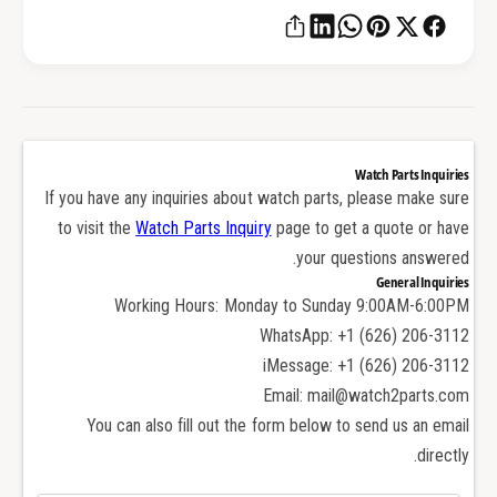
و
ب
ب
و
ا
ب
ل
ا
م
ل
س
م
م
س
Watch Parts Inquiries
ا
م
If you have any inquiries about watch parts, please make sure
ر
ا
to visit the
Watch Parts Inquiry
page to get a quote or have
ل
ر
your questions answered.
B
ل
General Inquiries
v
B
Working Hours: Monday to Sunday 9:00AM-6:00PM
l
v
WhatsApp: +1 (626) 206-3112
g
l
iMessage: +1 (626) 206-3112
a
g
r
Email: mail@watch2parts.com
a
i
r
You can also fill out the form below to send us an email
A
i
directly.
s
A
s
s