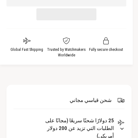
م
ل
ة
ي
ي
ا
ل
ة
ل
ا
ك
ل
م
ك
ي
م
ة
Global Fast Shipping
Trusted by Watchmakers
Fully secure checkout
ي
Worldwide
ل
ة
ـ
ل
ق
ـ
و
ق
س
و
ق
س
ز
شحن قياسي مجاني
ق
ح
ز
C
ح
V
25 دولارًا شحنًا سريعًا (مجانًا على
C
D
V
الطلبات التي تزيد عن 200 دولار
ا
D
أمريكي)