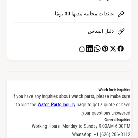
ل
ا
أ
ل
عائدات مجانية مدتها 30 يومًا
ح
أ
ج
ح
ا
دليل القياس
ج
ر
ا
ا
ر
ل
ا
ك
ل
ر
ك
ي
ر
م
ي
ة
م
Watch Parts Inquiries
ا
ة
If you have any inquiries about watch parts, please make sure
ل
ا
to visit the
Watch Parts Inquiry
page to get a quote or have
ح
ل
your questions answered.
ج
ح
General Inquiries
ر
ج
Working Hours: Monday to Sunday 9:00AM-6:00PM
ا
ر
WhatsApp: +1 (626) 206-3112
ل