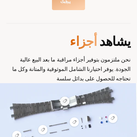
يبحث
ل
ا
ل
ل
ع
أ
ل
ج
يشاهد
أجزاء
ا
ز
م
ا
ا
ء
نحن ملتزمون بتوفير أجزاء مراقبة ما بعد البيع عالية
ت
الجودة. يوفر اختيارنا الشامل الموثوقية والمتانة وكل ما
ا
تحتاجه للحصول على بدائل سلسة
ل
ت
ج
ع
ا
ر
ر
ض
ن
ي
ع
ق
ع
ر
ط
ة
ر
ض
ة
ع
ض
ن
س
ر