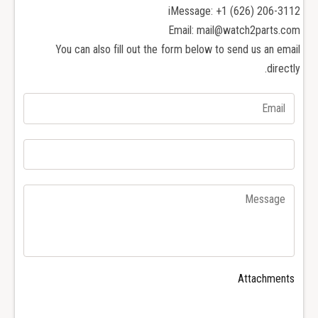
ا
iMessage: +1 (626) 206-3112
أ
ل
ح
Email: mail@watch2parts.com
أ
ج
ح
You can also fill out the form below to send us an email
ا
ج
directly.
ر
ا
ا
ر
ل
ا
ك
ل
ر
ك
ي
ر
م
ي
ة
م
H
ة
u
H
b
u
l
b
o
l
Attachments
t
o
B
t