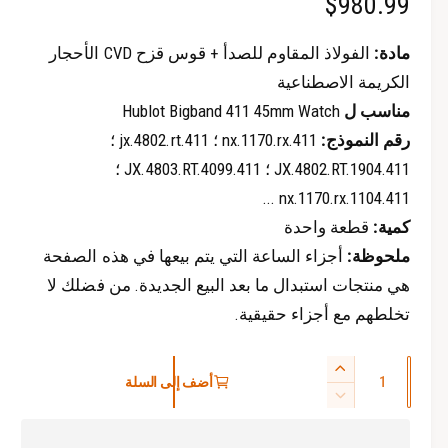
ا
$980.99
م
ث
ث
ق
ق
ل
ة
ة
مادة:
الفولاذ المقاوم للصدأ + قوس قزح CVD الأحجار
س
الكريمة الاصطناعية
مناسب ل
Hublot Bigband 411 45mm Watch
ع
رقم النموذج:
411.nx.1170.rx ؛ 411.jx.4802.rt ؛
ر
411.JX.4802.RT.1904 ؛ 411.JX.4803.RT.4099 ؛
ا
411.nx.1170.rx.1104 ...
كمية:
قطعة واحدة
ل
ملحوظة:
أجزاء الساعة التي يتم بيعها في هذه الصفحة
ع
هي منتجات استبدال ما بعد البيع الجديدة. من فضلك لا
ا
تخلطهم مع أجزاء حقيقية.
د
ا
ز
ي
أضف إلى السلة
ل
ي
ت
ك
ا
ق
د