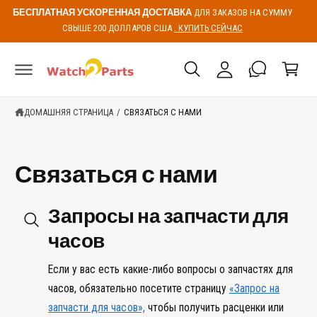
К
К
БЕСПЛАТНАЯ УСКОРЕННАЯ ДОСТАВКА
ДЛЯ ЗАКАЗОВ НА СУММУ
К
О
СВЫШЕ 200 ДОЛЛАРОВ США
. КУПИТЬ СЕЙЧАС
В
о
Н
о
р
Т
Е
й
з
Н
Т
т
и
У
и
н
ДОМАШНЯЯ СТРАНИЦА
/
СВЯЗАТЬСЯ С НАМИ
а
Связаться с нами
Запросы на запчасти для
часов
Если у вас есть какие-либо вопросы о запчастях для
часов, обязательно посетите страницу
«Запрос на
запчасти для часов»,
чтобы получить расценки или