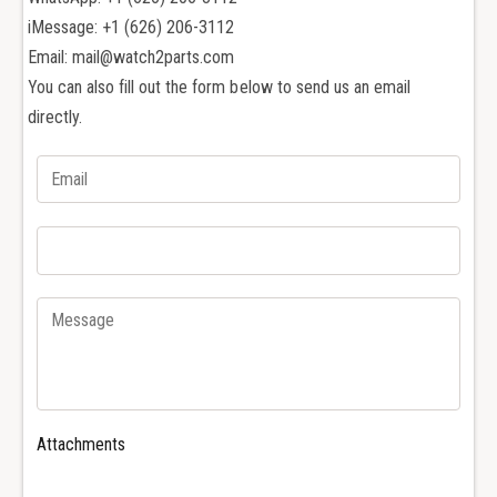
о
о
в
iMessage: +1 (626) 206-3112
й
о
Email: mail@watch2parts.com
н
й
You can also fill out the form below to send us an email
е
н
directly.
р
е
ж
р
а
ж
в
а
е
в
ю
е
щ
ю
е
щ
й
е
с
й
т
с
а
т
л
а
и
л
Attachments
1
и
5
1