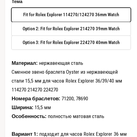
Тема
о
д
ы
а
Fit for Rolex Explorer 114270/124270 36mm Watch
л
ч
ь
н
Option 2: Fit for Rolex Explorer 214270 39mm Watch
о
н
м
о
Option 3: Fit for Rolex Explorer 224270 40mm Watch
а
к
н
е
я
Материал:
нержавеющая сталь
ц
Сменное звено браслета Oyster из нержавеющей
е
стали 15,5 мм для часов Rolex Explorer 36/39/40 мм
114270 214270 224270
н
Номера браслетов:
71200; 78690
а
Ширина:
15,5 мм
Особенность:
полностью матовая сталь
Вариант 1:
подходит для часов Rolex Explorer 36 мм