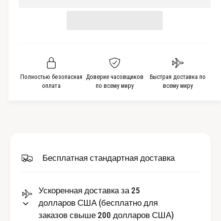
и
н
ч
ч
ь
е
и
ш
с
т
и
ь
т
т
к
ь
в
о
к
Полностью безопасная
Доверие часовщиков
Быстрая доставка по
о
л
о
оплата
по всему миру
всему миру
и
л
ч
и
е
ч
с
е
т
с
в
т
Бесплатная стандартная доставка
о
в
З
о
в
З
е
Ускоренная доставка за 25
в
н
долларов США (бесплатно для
е
о
н
заказов свыше 200 долларов США)