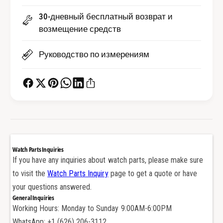
б
о
р
б
30-дневный бесплатный возврат и
а
р
возмещение средств
с
а
л
с
Руководство по измерениям
е
л
т
е
а
т
O
а
y
O
s
y
t
s
e
t
r
e
Watch Parts Inquiries
и
r
If you have any inquiries about watch parts, please make sure
з
и
to visit the
Watch Parts Inquiry
page to get a quote or have
м
з
your questions answered.
а
м
General Inquiries
т
а
Working Hours: Monday to Sunday 9:00AM-6:00PM
о
т
в
WhatsApp: +1 (626) 206-3112