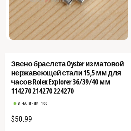
О
т
к
р
ы
Звено браслета Oyster из матовой
т
ь
нержавеющей стали 15,5 мм для
м
е
часов Rolex Explorer 36/39/40 мм
д
и
114270 214270 224270
а
-
ф
а
В НАЛИЧИИ: 100
й
л
ы
О
$50.99
1
в
б
м