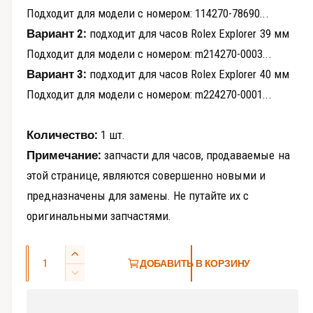
Подходит для модели с номером: 114270-78690...
Вариант 2:
подходит для часов Rolex Explorer 39 мм
Подходит для модели с номером: m214270-0003...
Вариант 3:
подходит для часов Rolex Explorer 40 мм
Подходит для модели с номером: m224270-0001...
Количество:
1 шт.
Примечание:
запчасти для часов, продаваемые на
этой странице, являются совершенно новыми и
предназначены для замены. Не путайте их с
оригинальными запчастями.
К
У
ДОБАВИТЬ В КОРЗИНУ
о
в
У
е
л
м
л
е
и