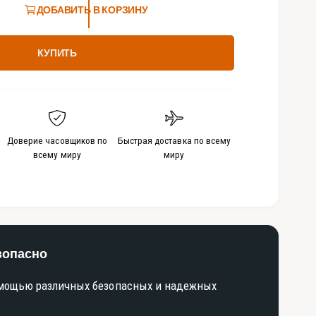
ДОБАВИТЬ В КОРЗИНУ
д
и
а
-
ф
КУПИТЬ
а
й
л
ы
3
в
м
о
Доверие часовщиков по
Быстрая доставка по всему
д
всему миру
миру
а
л
ь
н
о
м
о
к
н
зопасно
е
омощью различных безопасных и надежных