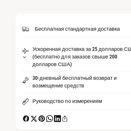
д
р
и
е
а
-
д
ф
а
Бесплатная стандартная доставка
с
й
л
т
ы
1
в
Ускоренная доставка за 25 долларов С
в
м
е
(бесплатно для заказов свыше 200
о
д
долларов США)
п
а
л
р
ь
30-дневный бесплатный возврат и
н
о
о
возмещение средств
м
с
о
к
м
Руководство по измерениям
н
е
о
т
р