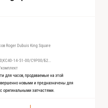
сов Roger Dubuis King Square
КС40-14-51-00/С9Р00/Б2...
/комплект
ти для часов, продаваемые на этой
О
овершенно новыми и предназначены для
т
к
 с оригинальными запчастями.
р
ы
т
ь
м
е