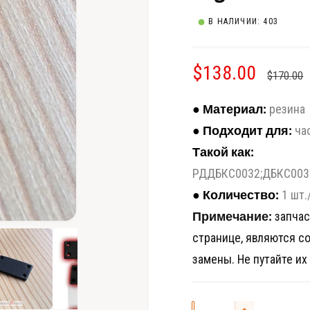
В НАЛИЧИИ: 403
Ц
$138.00
О
$170.00
е
б
● Материал:
резина
н
ы
● Подходит для:
ча
Такой как:
а
ч
РДДБКС0032;ДБКС0030;
с
н
● Количество:
1 шт.
о
а
Примечание:
запчас
О
странице, являются с
т
с
я
к
замены. Не путайте их
р
к
ц
ы
т
ь
и
е
м
е