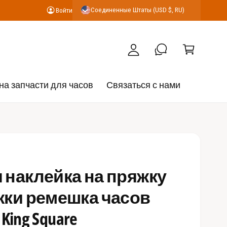
К
Соединенные Штаты (USD $, RU)
Войти
В
о
о
р
й
з
т
и
и
н
на запчасти для часов
Связаться с нами
а
 наклейка на пряжку
жки ремешка часов
 King Square