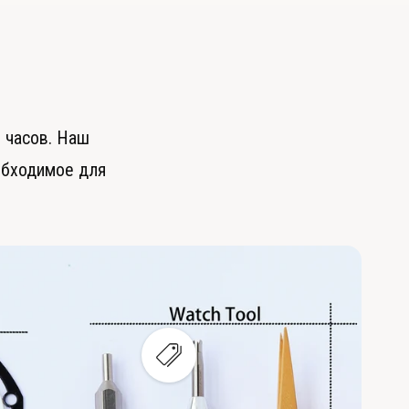
ь
 часов. Наш
обходимое для
П
р
о
с