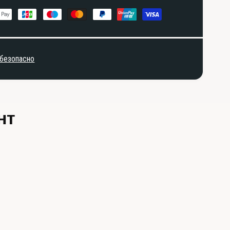
 безопасно
нт