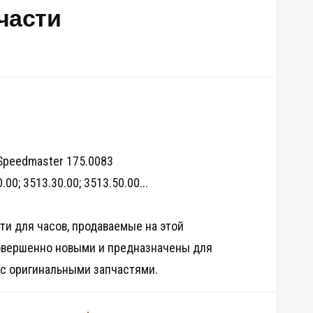
части
Speedmaster 175.0083
00; 3513.30.00; 3513.50.00...
ти для часов, продаваемые на этой
О
т
овершенно новыми и предназначены для
к
р
 с оригинальными запчастями.
ы
т
ь
м
е