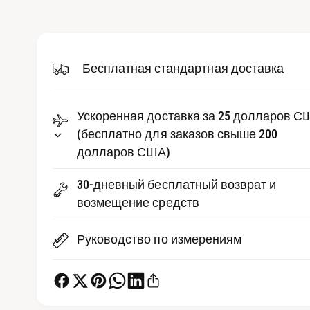
д
р
и
е
а
-
д
ф
а
Бесплатная стандартная доставка
с
й
л
т
ы
1
в
Ускоренная доставка за 25 долларов С
в
м
е
(бесплатно для заказов свыше 200
о
д
долларов США)
п
а
л
р
ь
30-дневный бесплатный возврат и
н
о
о
возмещение средств
м
с
о
к
м
Руководство по измерениям
н
е
о
т
р