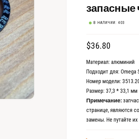
запасные 
В НАЛИЧИИ: 403
О
$36.80
б
Материал: алюминий
ы
Подходит для: Omega 
Номер модели: 3513.20.
ч
Размер: 37,3 * 33,1 мм
н
Примечание:
запчас
О
т
а
странице, являются с
к
р
замены. Не путайте их
я
ы
т
ь
ц
м
е