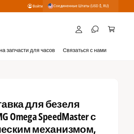
К
Соединенные Штаты (USD $, RU)
Войти
В
о
о
р
й
з
т
и
и
н
на запчасти для часов
Связаться с нами
а
ставка для безеля
G Omega SpeedMaster с
еским механизмом,