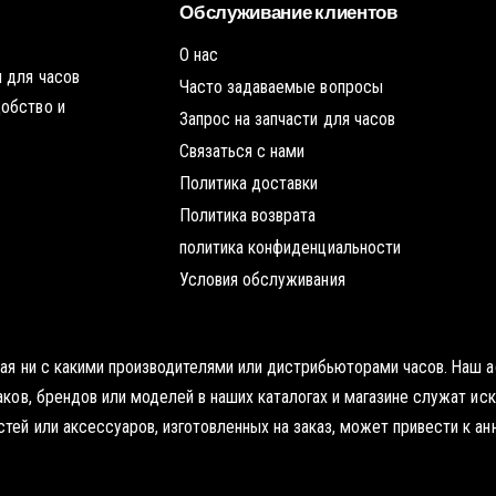
е
ы
ч
Обслуживание клиентов
к
ч
е
у
а
О нас
ч
с
 для часов
а
Часто задаваемые вопросы
т
с
добство и
Запрос на запчасти для часов
и
т
Связаться с нами
и
Политика доставки
Политика возврата
политика конфиденциальности
Условия обслуживания
нная ни с какими производителями или дистрибьюторами часов. Наш
наков, брендов или моделей в наших каталогах и магазине служат и
тей или аксессуаров, изготовленных на заказ, может привести к ан