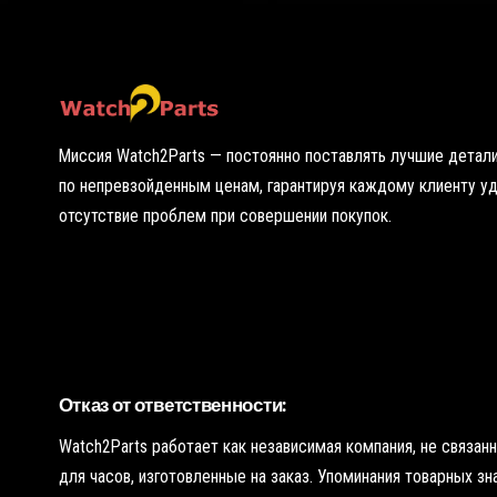
ю
т
о
ч
к
у
Миссия Watch2Parts — постоянно поставлять лучшие детали
по непревзойденным ценам, гарантируя каждому клиенту у
отсутствие проблем при совершении покупок.
Отказ от ответственности:
Watch2Parts работает как независимая компания, не связа
для часов, изготовленные на заказ. Упоминания товарных з