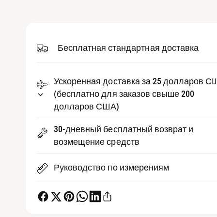
д
р
и
е
а
-
д
ф
а
Бесплатная стандартная доставка
с
й
л
т
ы
2
в
Ускоренная доставка за 25 долларов С
в
м
е
(бесплатно для заказов свыше 200
о
д
долларов США)
п
а
л
р
ь
30-дневный бесплатный возврат и
н
о
о
возмещение средств
м
с
о
к
м
Руководство по измерениям
н
е
о
т
р