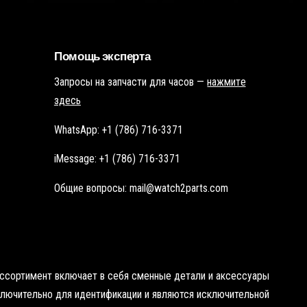
т
т
о
о
ч
ч
к
к
у
у
Помощь эксперта
Запросы на запчасти для часов —
нажмите
здесь
WhatsApp: +1 (786) 716-3371
iMessage: +1 (786) 716-3371
Общие вопросы: mail@watch2parts.com
 ассортимент включает в себя сменные детали и аксессуары
сключительно для идентификации и являются исключительной