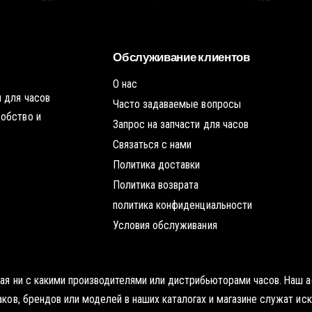
ч
о
у
ч
ю
к
т
у
о
ч
Обслуживание клиентов
к
у
О нас
 для часов
Часто задаваемые вопросы
добство и
Запрос на запчасти для часов
Связаться с нами
Политика доставки
Политика возврата
политика конфиденциальности
Условия обслуживания
нная ни с какими производителями или дистрибьюторами часов. Наш
наков, брендов или моделей в наших каталогах и магазине служат и