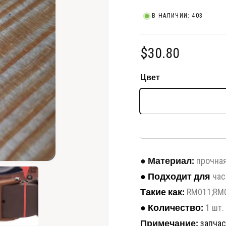
В НАЛИЧИИ: 403
О
$30.80
б
Цвет
ы
ч
н
а
●
Материал:
прочная
О
т
я
●
Подходит для
час
к
р
Такие как:
RM011;RM0
ц
ы
т
●
Количество:
1 шт.
ь
е
м
Примечание:
запчас
е