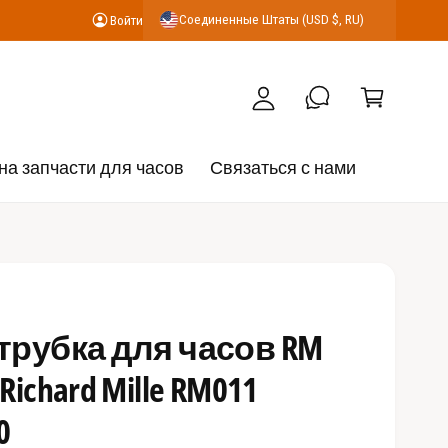
К
Соединенные Штаты (USD $, RU)
Войти
В
о
о
р
й
з
т
и
и
н
на запчасти для часов
Связаться с нами
а
трубка для часов RM
ichard Mille RM011
0