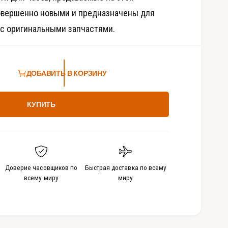
д
овершенно новыми и предназначены для
и
а
 с оригинальными запчастями.
-
ф
а
й
л
ы
ДОБАВИТЬ В КОРЗИНУ
4
в
м
о
КУПИТЬ
д
а
л
ь
н
о
м
о
Доверие часовщиков по
Быстрая доставка по всему
к
н
всему миру
миру
е