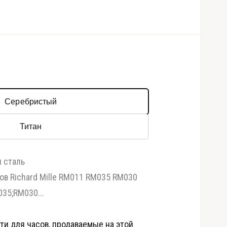
Серебристый
Титан
 сталь
О
т
ов Richard Mille RM011 RM035 RM030
к
р
35;RM030...
ы
т
ь
м
ти для часов, продаваемые на этой
е