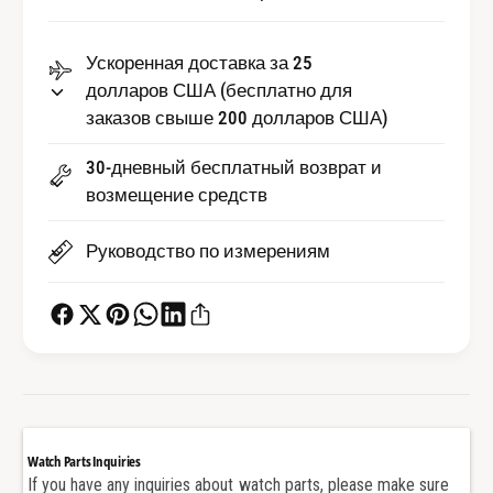
в
т
о
в
Ускоренная доставка за 25
Р
о
е
долларов США (бесплатно для
Р
з
заказов свыше 200 долларов США)
е
и
з
н
и
30-дневный бесплатный возврат и
о
н
возмещение средств
в
о
о
в
Руководство по измерениям
е
о
в
е
о
в
д
о
о
д
н
о
е
н
п
е
р
п
Watch Parts Inquiries
о
р
If you have any inquiries about watch parts, please make sure