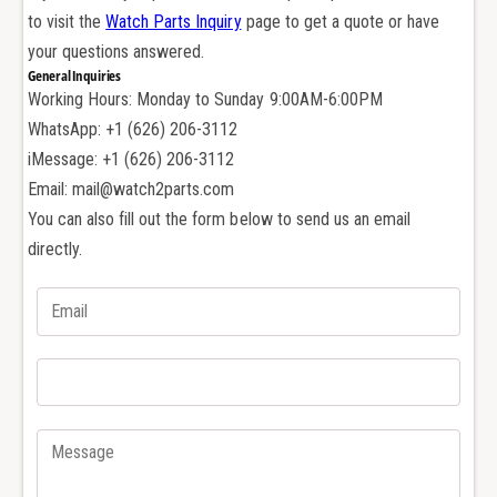
н
о
to visit the
Watch Parts Inquiry
page to get a quote or have
и
н
your questions answered.
ц
и
General Inquiries
а
ц
Working Hours: Monday to Sunday 9:00AM-6:00PM
е
а
м
WhatsApp: +1 (626) 206-3112
е
о
м
iMessage: +1 (626) 206-3112
е
о
Email: mail@watch2parts.com
к
е
You can also fill out the form below to send us an email
о
к
directly.
л
о
ь
л
ц
ь
о
ц
н
о
а
н
з
а
а
з
д
а
н
д
ю