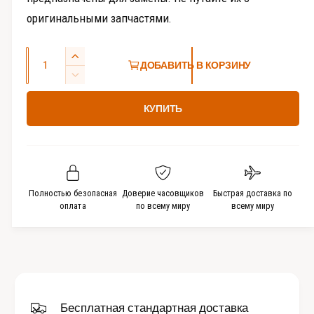
е
оригинальными запчастями.
и
К
У
ДОБАВИТЬ В КОРЗИНУ
о
в
У
е
л
м
л
КУПИТЬ
е
и
и
н
ч
ч
ь
е
и
ш
с
т
и
ь
т
т
Полностью безопасная
Доверие часовщиков
Быстрая доставка по
к
ь
оплата
по всему миру
всему миру
в
о
к
о
л
о
и
л
ч
и
е
ч
с
е
Бесплатная стандартная доставка
т
с