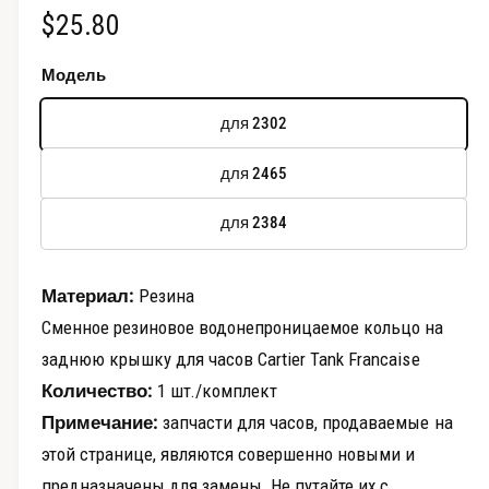
о
О
$25.80
в
д
а
е
б
л
Модель
ь
п
н
ы
о
р
для 2302
м
ч
о
о
к
для 2465
с
н
н
е
м
для 2384
а
о
т
я
р
Материал:
Резина
ц
а
Сменное резиновое водонепроницаемое кольцо на
г
е
заднюю крышку для часов Cartier Tank Francaise
а
Количество:
1 шт./комплект
н
л
Примечание:
запчасти для часов, продаваемые на
а
е
этой странице, являются совершенно новыми и
р
предназначены для замены. Не путайте их с