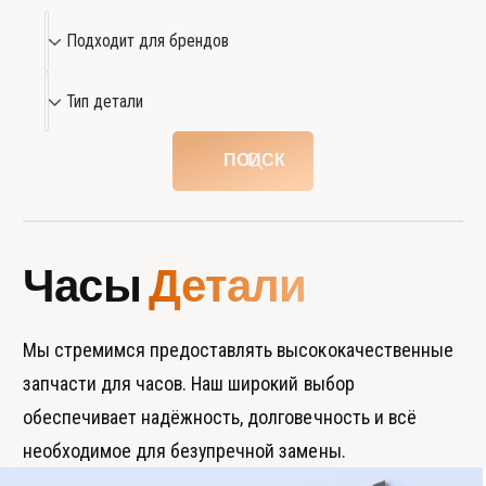
e
i
П
r
Подходит для брендов
e
о
T
r
д
a
Т
T
Тип детали
n
х
a
и
k
n
о
п
F
ПОИСК
k
д
д
r
F
и
е
a
r
n
т
т
a
c
n
д
а
Часы
Детали
a
c
л
л
i
a
я
и
s
i
б
e
Мы стремимся предоставлять высококачественные
s
e
р
запчасти для часов. Наш широкий выбор
е
обеспечивает надёжность, долговечность и всё
н
необходимое для безупречной замены.
д