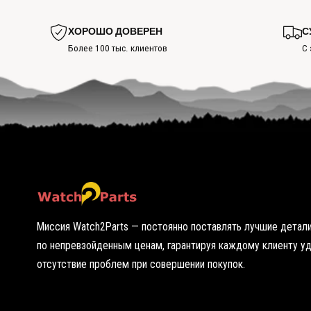
о
о
т
р
р
я
ХОРОШО ДОВЕРЕН
С
е
ч
т
Более 100 тыс. клиентов
С 
у
ь
ю
г
т
о
о
р
ч
я
к
ч
у
у
ю
т
о
ч
к
у
Миссия Watch2Parts — постоянно поставлять лучшие детали
по непревзойденным ценам, гарантируя каждому клиенту у
отсутствие проблем при совершении покупок.