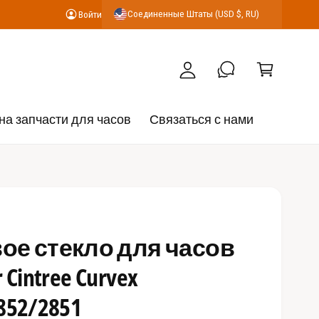
К
Соединенные Штаты (USD $, RU)
Войти
В
о
о
р
й
з
т
и
и
н
на запчасти для часов
Связаться с нами
а
е стекло для часов
 Cintree Curvex
2852/2851