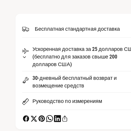
д
р
и
е
а
-
д
ф
а
Бесплатная стандартная доставка
с
й
л
т
ы
1
в
Ускоренная доставка за 25 долларов С
в
м
е
(бесплатно для заказов свыше 200
о
д
долларов США)
п
а
л
р
ь
30-дневный бесплатный возврат и
н
о
о
возмещение средств
м
с
о
к
м
Руководство по измерениям
н
е
о
т
р