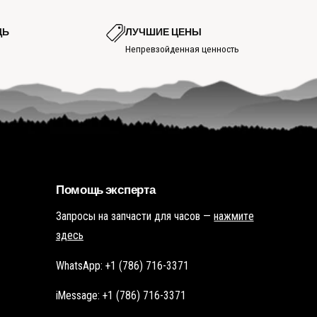
т
т
р
р
е
е
ЩЬ
ЛУЧШИЕ ЦЕНЫ
т
т
ь
Непревзойденная ценность
ь
г
г
о
о
р
р
я
я
ч
ч
у
у
ю
ю
т
т
о
о
ч
ч
к
к
у
у
Помощь эксперта
Запросы на запчасти для часов —
нажмите
здесь
WhatsApp: +1 (786) 716-3371
iMessage: +1 (786) 716-3371