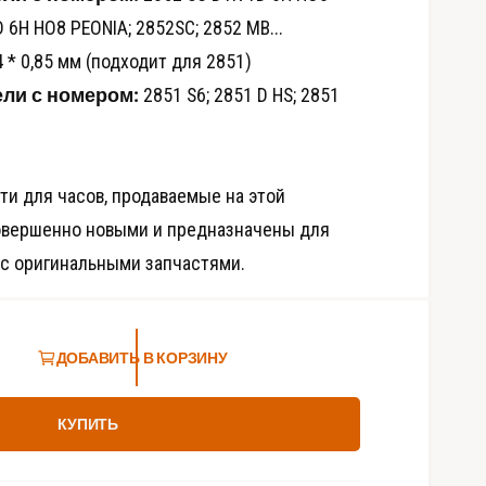
д
 6H HO8 PEONIA; 2852SC; 2852 MB...
и
а
4 * 0,85 мм (подходит для 2851)
-
ф
ли с номером:
2851 S6; 2851 D HS; 2851
а
й
л
ы
3
в
ти для часов, продаваемые на этой
м
о
овершенно новыми и предназначены для
д
а
 с оригинальными запчастями.
л
ь
н
о
м
о
ДОБАВИТЬ В КОРЗИНУ
к
н
е
КУПИТЬ