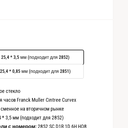
 25,4 * 3,5 мм (подходит для 2852)
 25,4 * 0,85 мм (подходит для 2851)
ое стекло
О
т
 часов Franck Muller Cintree Curvex
к
р
, сменное на вторичном рынке
ы
т
4 * 3,5 мм (подходит для 2852)
ь
м
ли с номером:
2852 SC D1R 1D 6H HO8
е