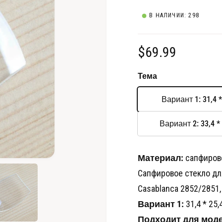
В НАЛИЧИИ: 298
О
$69.99
б
Тема
ы
Вариант 1: 31,4 *
ч
Вариант 2: 33,4 *
н
а
Материал:
сапфиров
О
т
я
Сапфировое стекло для
к
р
Casablanca 2852/2851
ц
ы
т
Вариант 1:
31,4 * 25,
ь
е
м
Подходит для моде
е