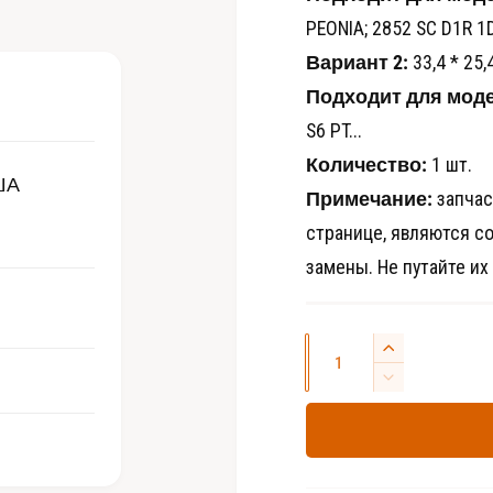
д
н
PEONIA; 2852 SC D1R 1D
и
а
Вариант 2:
33,4 * 25,
а
-
ф
Подходит для моде
а
й
S6 PT...
л
ы
Количество:
1 шт.
2
ША
в
Примечание:
запчас
м
о
странице, являются с
д
а
замены. Не путайте их
л
ь
н
о
м
К
о
У
к
о
в
н
У
е
е
м
л
л
е
и
и
н
ч
ч
ь