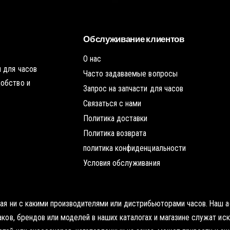
о
1
8
у
ч
0
ю
1
к
т
3
у
0
о
-
ч
Обслуживание клиентов
3
к
1
-
у
1
О нас
1
 для часов
6
1
Часто задаваемые вопросы
-
добство и
6
Запрос на запчасти для часов
2
-
Связаться с нами
2
Политика доставки
Политика возврата
политика конфиденциальности
Условия обслуживания
нная ни с какими производителями или дистрибьюторами часов. Наш
наков, брендов или моделей в наших каталогах и магазине служат и