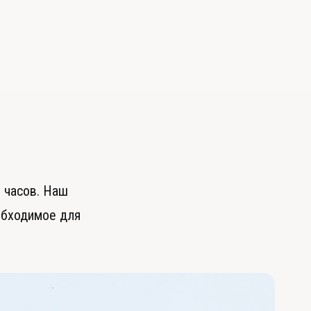
ь
 часов. Наш
обходимое для