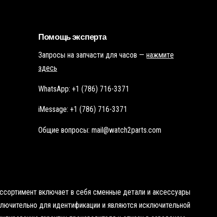
т
о
о
ч
ч
к
к
у
у
Помощь эксперта
Запросы на запчасти для часов —
нажмите
здесь
WhatsApp: +1 (786) 716-3371
iMessage: +1 (786) 716-3371
Общие вопросы: mail@watch2parts.com
 ассортимент включает в себя сменные детали и аксессуары
сключительно для идентификации и являются исключительной