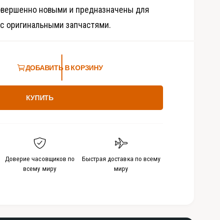
д
овершенно новыми и предназначены для
и
а
 с оригинальными запчастями.
-
ф
а
й
л
ы
ДОБАВИТЬ В КОРЗИНУ
3
в
м
о
КУПИТЬ
д
а
л
ь
н
о
м
о
Доверие часовщиков по
Быстрая доставка по всему
к
всему миру
миру
н
е