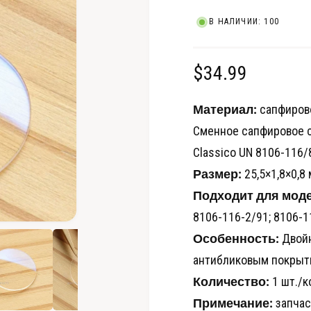
В НАЛИЧИИ: 100
О
$34.99
б
Материал:
сапфиров
ы
Сменное сапфировое ст
Classico UN 8106-116
ч
Размер:
25,5×1,8×0,8
н
Подходит для мод
а
8106-116-2/91; 8106-11
О
Особенность:
Двойн
т
я
к
антибликовым покрыт
р
ц
ы
т
Количество:
1 шт./к
ь
е
м
Примечание:
запчас
е