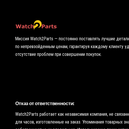
т
о
ч
к
у
Миссия Watch2Parts — постоянно поставлять лучшие детали
по непревзойденным ценам, гарантируя каждому клиенту у
отсутствие проблем при совершении покупок.
Отказ от ответственности:
Watch2Parts работает как независимая компания, не связа
для часов, изготовленные на заказ. Упоминания товарных з