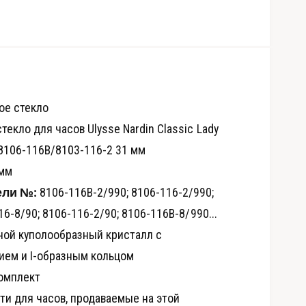
ое стекло
екло для часов Ulysse Nardin Classic Lady
/8106-116B/8103-116-2 31 мм
 мм
ели №:
8106-116B-2/990; 8106-116-2/990;
6-8/90; 8106-116-2/90; 8106-116B-8/990...
О
ой куполообразный кристалл с
т
к
ием и I-образным кольцом
р
ы
т
омплект
ь
м
ти для часов, продаваемые на этой
е