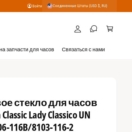
К
Соединенные Штаты (USD $, RU)
Войти
В
о
о
р
й
з
т
и
и
н
на запчасти для часов
Связаться с нами
а
е стекло для часов
 Classic Lady Classico UN
06-116B/8103-116-2