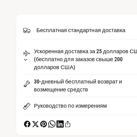
д
р
и
е
а
-
д
ф
а
Бесплатная стандартная доставка
с
й
л
т
ы
1
в
Ускоренная доставка за 25 долларов С
в
м
е
(бесплатно для заказов свыше 200
о
д
долларов США)
п
а
л
р
ь
30-дневный бесплатный возврат и
н
о
о
возмещение средств
м
с
о
к
м
Руководство по измерениям
н
е
о
т
р