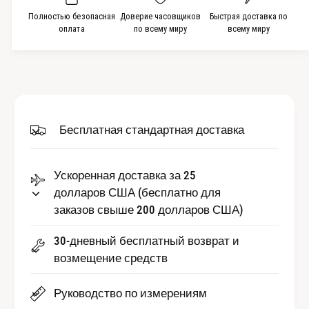
о
к
Полностью безопасная
Доверие часовщиков
Быстрая доставка по
о
л
о
оплата
по всему миру
всему миру
и
л
ч
и
е
ч
с
е
т
с
в
т
Бесплатная стандартная доставка
о
в
Б
о
е
Б
з
Ускоренная доставка за 25
е
е
долларов США (бесплатно для
з
л
е
заказов свыше 200 долларов США)
ь
л
и
ь
30-дневный бесплатный возврат и
з
и
возмещение средств
с
з
и
с
Руководство по измерениям
н
и