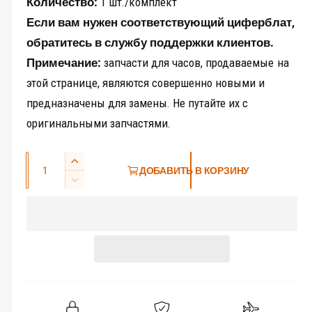
Количество:
1 шт./комплект
е
Если вам нужен соответствующий циферблат,
и
обратитесь в службу поддержки клиентов.
Примечание:
запчасти для часов, продаваемые на
этой странице, являются совершенно новыми и
предназначены для замены. Не путайте их с
оригинальными запчастями.
К
У
ДОБАВИТЬ В КОРЗИНУ
о
в
У
е
л
м
л
е
и
и
н
ч
ч
ь
е
и
ш
с
т
и
ь
т
т
к
ь
в