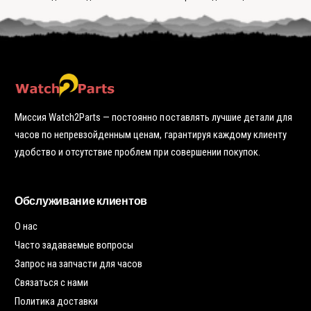
к
о
о
ю
у
у
ч
р
т
к
я
о
у
ч
ч
у
к
ю
у
т
о
ч
к
у
Миссия Watch2Parts — постоянно поставлять лучшие детали для
часов по непревзойденным ценам, гарантируя каждому клиенту
удобство и отсутствие проблем при совершении покупок.
Обслуживание клиентов
О нас
Часто задаваемые вопросы
Запрос на запчасти для часов
Связаться с нами
Политика доставки