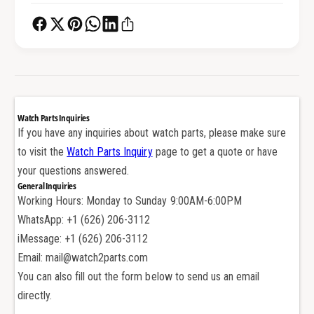
т
н
е
т
т
е
и
т
ч
и
е
ч
с
е
к
с
Watch Parts Inquiries
о
к
If you have any inquiries about watch parts, please make sure
г
о
to visit the
Watch Parts Inquiry
page to get a quote or have
о
г
your questions answered.
и
о
General Inquiries
з
и
Working Hours: Monday to Sunday 9:00AM-6:00PM
у
з
м
WhatsApp: +1 (626) 206-3112
у
р
м
iMessage: +1 (626) 206-3112
у
р
Email: mail@watch2parts.com
д
у
You can also fill out the form below to send us an email
а
д
directly.
и
а
о