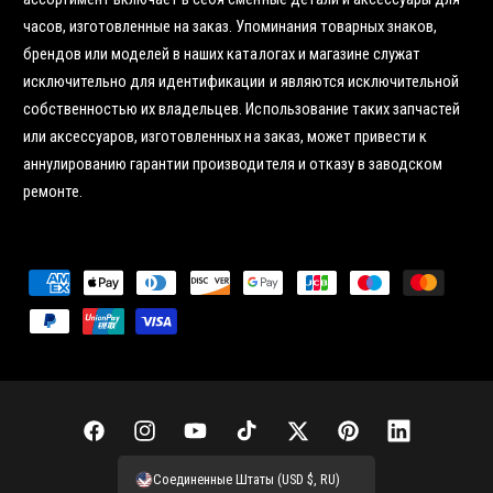
часов, изготовленные на заказ. Упоминания товарных знаков,
брендов или моделей в наших каталогах и магазине служат
исключительно для идентификации и являются исключительной
собственностью их владельцев. Использование таких запчастей
или аксессуаров, изготовленных на заказ, может привести к
аннулированию гарантии производителя и отказу в заводском
ремонте.
С
п
о
с
о
б
F
I
Y
T
Т
P
L
ы
a
n
o
i
в
i
i
Соединенные Штаты (USD $, RU)
о