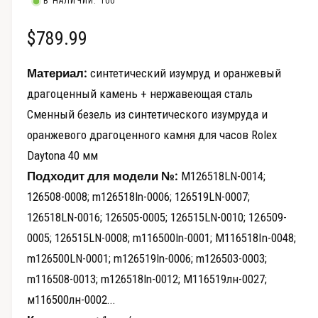
В НАЛИЧИИ: 100
о
в
д
а
О
$789.99
е
л
ь
п
б
н
о
Материал:
синтетический изумруд и оранжевый
р
м
ы
драгоценный камень + нержавеющая сталь
о
о
к
с
Сменный безель из синтетического изумруда и
н
ч
е
м
оранжевого драгоценного камня для часов Rolex
н
о
Daytona 40 мм
а
т
Подходит для модели №:
M126518LN-0014;
р
126508-0008; m126518ln-0006; 126519LN-0007;
я
а
126518LN-0016; 126505-0005; 126515LN-0010; 126509-
ц
г
0005; 126515LN-0008; m116500ln-0001; M116518ln-0048;
а
е
m126500LN-0001; m126519ln-0006; m126503-0003;
л
н
m116508-0013; m126518ln-0012; М116519лн-0027;
е
м116500лн-0002...
а
р