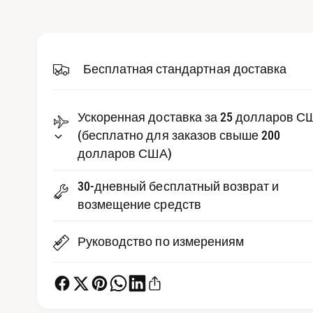
д
р
и
е
а
-
д
ф
а
Бесплатная стандартная доставка
с
й
л
т
ы
1
в
Ускоренная доставка за 25 долларов С
в
м
е
(бесплатно для заказов свыше 200
о
д
долларов США)
п
а
л
р
ь
30-дневный бесплатный возврат и
н
о
о
возмещение средств
м
с
о
к
м
Руководство по измерениям
н
е
о
т
р