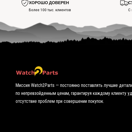
я
ХОРОШО ДОВЕРЕН
С
е
ч
т
Более 100 тыс. клиентов
С 
у
ь
ю
г
т
о
о
р
ч
я
к
ч
у
у
ю
т
о
ч
к
у
Миссия Watch2Parts — постоянно поставлять лучшие детали
по непревзойденным ценам, гарантируя каждому клиенту у
отсутствие проблем при совершении покупок.