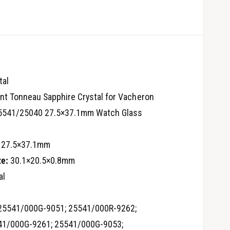
tal
t Tonneau Sapphire Crystal for Vacheron
25541/25040 27.5×37.1mm Watch Glass
27.5×37.1mm
ze:
30.1×20.5×0.8mm
О
al
т
к
р
ы
т
5541/000G-9051; 25541/000R-9262;
ь
м
41/000G-9261; 25541/000G-9053;
е