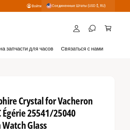
К
Соединенные Штаты (USD $, RU)
Войти
В
о
о
р
й
з
т
и
и
н
на запчасти для часов
Связаться с нами
а
hire Crystal for Vacheron
C Égérie 25541/25040
 Watch Glass