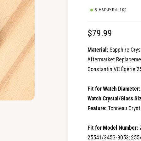
В НАЛИЧИИ: 100
О
$79.99
б
Material:
Sapphire Crys
ы
Aftermarket Replacemen
Constantin VC Égérie 
ч
н
Fit for Watch Diameter:
а
Watch Crystal/Glass Si
О
Feature:
Tonneau Cryst
т
я
к
р
ц
ы
т
Fit for Model Number:
2
ь
е
м
25541/345G-9053; 255
е