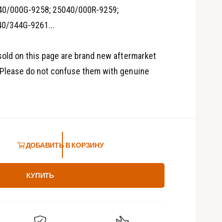
д
40/000G-9258; 25040/000R-9259;
и
а
0/344G-9261...
-
ф
а
й
sold on this page are brand new aftermarket
л
ы
Please do not confuse them with genuine
3
в
м
о
д
а
л
ь
н
о
ДОБАВИТЬ В КОРЗИНУ
м
о
к
н
КУПИТЬ
е