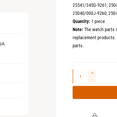
д
25541/345G-9261; 250
н
и
а
25040/000J-9260; 2504
а
-
ф
Quantity:
1 piece
а
й
Note:
The watch parts 
л
ы
replacement products. 
2
ША
в
parts.
м
о
д
а
л
ь
н
К
У
о
м
о
в
У
о
е
к
м
л
н
л
е
е
и
и
н
ч
ч
ь
и
е
ш
т
и