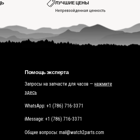
е
ЩЬ
ЛУЧШИЕ ЦЕНЫ
т
т
ь
Непревзойденная ценность
ь
г
г
о
о
р
р
я
я
ч
ч
у
у
ю
ю
т
т
о
о
ч
ч
к
к
у
у
Помощь эксперта
Запросы на запчасти для часов —
нажмите
здесь
WhatsApp: +1 (786) 716-3371
iMessage: +1 (786) 716-3371
Общие вопросы: mail@watch2parts.com