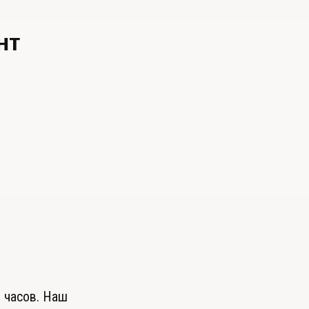
нт
ь
 часов. Наш