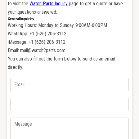
р
to visit the
Watch Parts Inquiry
page to get a quote or have
у
п
your questions answered.
с
у
General Inquiries
а
с
Working Hours: Monday to Sunday 9:00AM-6:00PM
ч
а
а
WhatsApp: +1 (626) 206-3112
ч
с
а
iMessage: +1 (626) 206-3112
о
с
Email: mail@watch2parts.com
в
о
You can also fill out the form below to send us an email
A
в
directly.
u
A
d
u
e
d
m
e
a
m
r
a
s
r
P
s
i
P
g
i
u
g