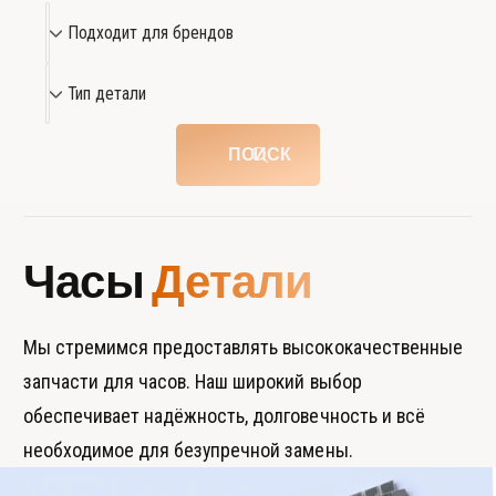
h
p
П
2
h
Подходит для брендов
о
6
2
3
д
Т
6
Тип детали
3
3
х
и
1
3
о
п
1
ПОИСК
д
д
и
е
т
т
д
а
Часы
Детали
л
л
я
и
б
Мы стремимся предоставлять высококачественные
р
запчасти для часов. Наш широкий выбор
е
обеспечивает надёжность, долговечность и всё
н
необходимое для безупречной замены.
д
о