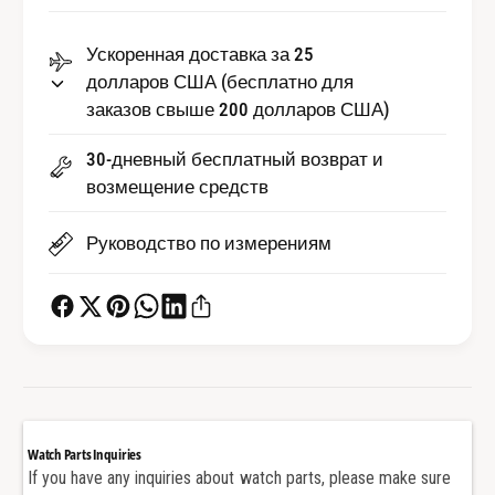
К
о
о
К
м
Ускоренная доставка за 25
о
п
долларов США (бесплатно для
м
л
п
заказов свыше 200 долларов США)
е
л
к
е
30-дневный бесплатный возврат и
т
к
возмещение средств
в
т
и
в
Руководство по измерениям
н
и
т
н
о
т
в
о
д
в
л
д
я
л
к
я
о
к
Watch Parts Inquiries
р
о
If you have any inquiries about watch parts, please make sure
п