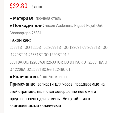
о
Ц
$32.80
О
в
д
$40.00
а
е
е
б
л
● Материал:
прочная сталь
ь
п
н
н
ы
● Подходит для:
часов Audemars Piguet Royal Oak
о
р
м
Chronograph 26331
а
ч
о
о
к
Такой как:
с
н
с
н
е
м
26331ST.OO.1220ST.02;26331ST.OO.1220ST.03;26331ST.OO
о
а
о
.1220ST.01;26331ST.OO.1220ST.01;2
т
6331BA.OO.1220BA.01;26331OR.OO.D315CR.01;26331BA.O
с
я
р
O.1220BA.02;26331BC.GG.1224BC.01...
к
ц
а
● Количество:
1 шт./комплект
г
и
е
Примечание:
запчасти для часов, продаваемые на
а
д
н
этой странице, являются совершенно новыми и
л
предназначены для замены. Не путайте их с
к
а
е
оригинальными запчастями.
р
о