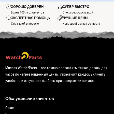
у
о
о
ь
ч
ч
ч
т
р
т
г
у
у
к
о
ХОРОШО ДОВЕРЕН
СУПЕР БЫСТРО
я
р
о
ю
ю
у
ч
ч
е
р
т
Более 100 тыс. клиентов
С экспресс-доставкой
т
к
у
т
я
о
о
у
ЭКСПЕРТНАЯ ПОМОЩЬ
ЛУЧШИЕ ЦЕНЫ
ю
ь
ч
ч
ч
т
г
у
к
Семь дней в неделю
Непревзойденная ценность
к
о
о
ю
у
у
ч
р
т
к
я
о
у
ч
ч
у
к
ю
у
т
о
ч
к
у
Миссия Watch2Parts — постоянно поставлять лучшие детали для
часов по непревзойденным ценам, гарантируя каждому клиенту
удобство и отсутствие проблем при совершении покупок.
Обслуживание клиентов
О нас