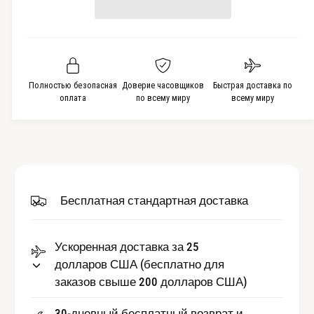
ч
ь
е
е
и
ш
и
с
т
и
ь
т
т
к
ь
в
о
к
Полностью безопасная
Доверие часовщиков
Быстрая доставка по
о
л
о
оплата
по всему миру
всему миру
и
л
ч
и
е
ч
с
е
т
с
в
т
Бесплатная стандартная доставка
о
в
К
о
н
К
о
Ускоренная доставка за 25
н
п
долларов США (бесплатно для
о
к
п
заказов свыше 200 долларов США)
а
к
-
а
30-дневный бесплатный возврат и