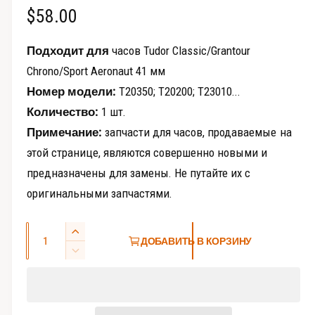
о
О
$58.00
в
д
а
е
б
л
Подходит для
часов Tudor Classic/Grantour
ь
п
н
ы
Chrono/Sport Aeronaut 41 мм
о
р
м
Номер модели:
T20350; T20200; T23010...
ч
о
о
к
Количество:
1 шт.
с
н
н
е
м
Примечание:
запчасти для часов, продаваемые на
а
о
этой странице, являются совершенно новыми и
т
предназначены для замены. Не путайте их с
я
р
оригинальными запчастями.
ц
а
г
е
К
У
ДОБАВИТЬ В КОРЗИНУ
а
о
в
н
У
л
е
л
м
а
е
л
е
и
и
р
н
ч