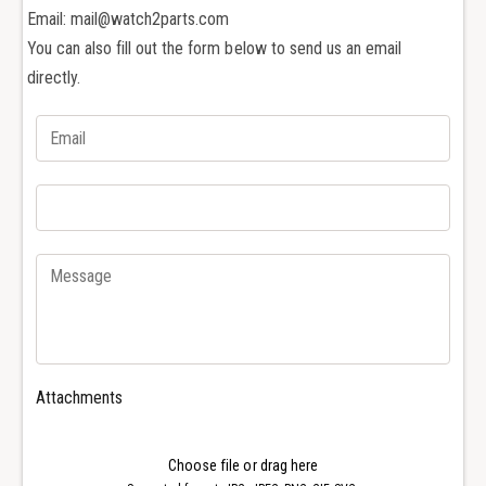
o
d
Email: mail@watch2parts.com
r
o
You can also fill out the form below to send us an email
C
r
directly.
l
C
a
l
s
a
s
s
i
s
c
i
T
c
2
T
0
2
3
0
5
3
0
5
T
0
2
T
Attachments
0
2
2
0
0
2
Choose file or drag here
0