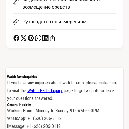
т
-
возмещение средств
о
т
л
о
Руководство по измерениям
к
л
а
к
т
а
е
т
л
е
ь
л
д
ь
л
д
я
л
Watch Parts Inquiries
ч
я
If you have any inquiries about watch parts, please make sure
а
ч
to visit the
Watch Parts Inquiry
page to get a quote or have
с
а
your questions answered.
о
с
General Inquiries
в
о
Working Hours: Monday to Sunday 9:00AM-6:00PM
T
в
u
WhatsApp: +1 (626) 206-3112
T
d
u
iMessage: +1 (626) 206-3112