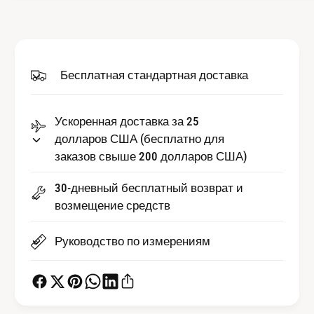
и
е
ч
с
е
т
с
в
т
Бесплатная стандартная доставка
о
в
С
о
т
С
е
Ускоренная доставка за 25
т
к
долларов США (бесплатно для
е
л
к
заказов свыше 200 долларов США)
о
л
д
о
30-дневный бесплатный возврат и
л
д
возмещение средств
я
л
ч
я
Руководство по измерениям
а
ч
с
а
о
с
в
о
F
в