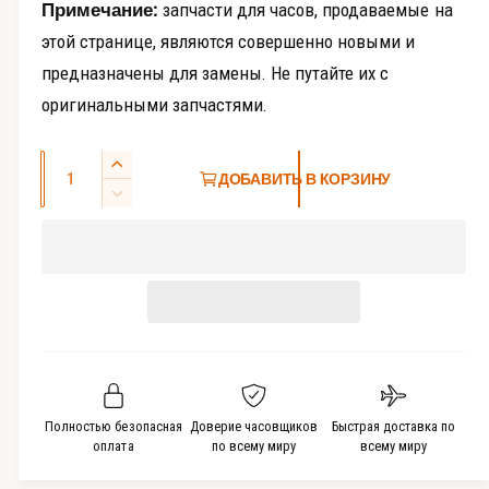
е
Примечание:
запчасти для часов, продаваемые на
и
этой странице, являются совершенно новыми и
предназначены для замены. Не путайте их с
оригинальными запчастями.
К
У
ДОБАВИТЬ В КОРЗИНУ
о
в
У
е
л
м
л
е
и
и
н
ч
ч
ь
е
и
ш
с
т
и
ь
т
т
к
ь
в
о
к
Полностью безопасная
Доверие часовщиков
Быстрая доставка по
о
л
о
оплата
по всему миру
всему миру
и
л
ч