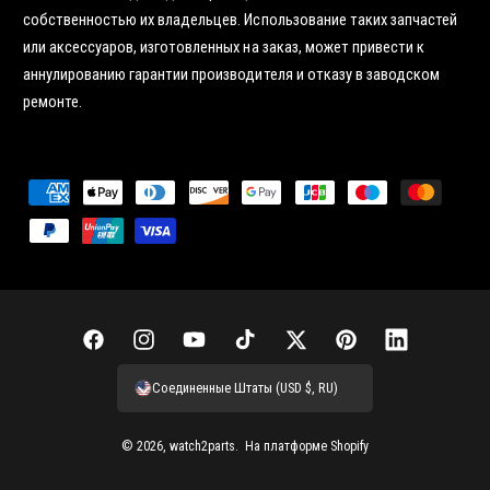
собственностью их владельцев. Использование таких запчастей
или аксессуаров, изготовленных на заказ, может привести к
аннулированию гарантии производителя и отказу в заводском
ремонте.
С
п
о
с
о
б
F
I
Y
T
Т
P
L
ы
a
n
o
i
в
i
i
Соединенные Штаты (USD $, RU)
о
c
s
u
k
и
n
n
п
e
t
T
T
т
t
k
© 2026,
watch2parts
.
На платформе Shopify
л
b
a
u
o
т
e
e
а