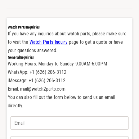
r
F
a
r
n
a
c
n
Watch Parts Inquiries
k
c
If you have any inquiries about watch parts, please make sure
M
k
to visit the
Watch Parts Inquiry
page to get a quote or have
u
M
your questions answered.
l
u
General Inquiries
l
l
Working Hours: Monday to Sunday 9:00AM-6:00PM
e
l
r
WhatsApp: +1 (626) 206-3112
e
5
r
iMessage: +1 (626) 206-3112
8
5
Email: mail@watch2parts.com
5
8
You can also fill out the form below to send us an email
0
5
directly.
S
0
C
S
/
C
6
/
8
6