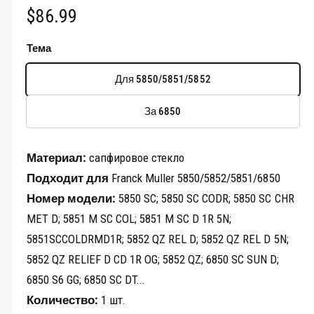
о
О
$86.99
в
д
а
е
б
л
Тема
ь
п
н
ы
о
р
Для 5850/5851/5852
м
ч
о
о
к
За 6850
с
н
н
е
м
а
о
Материал:
сапфировое стекло
т
я
Подходит для
Franck Muller 5850/5852/5851/6850
р
Номер модели:
5850 SC; 5850 SC CODR; 5850 SC CHR
ц
а
MET D; 5851 M SC COL; 5851 M SC D 1R 5N;
г
е
5851SCCOLDRMD1R; 5852 QZ REL D; 5852 QZ REL D 5N;
а
н
5852 QZ RELIEF D CD 1R OG; 5852 QZ; 6850 SC SUN D;
л
а
6850 S6 GG; 6850 SC DT...
е
Количество:
1 шт.
р