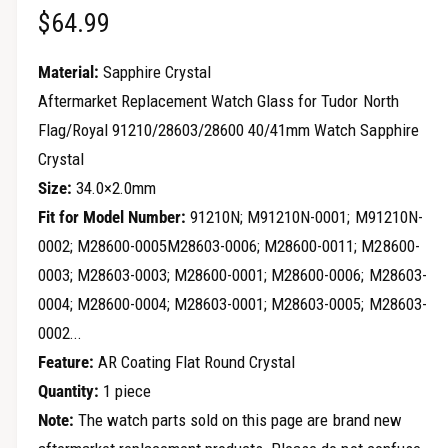
о
О
$64.99
в
д
а
е
б
л
Material:
Sapphire Crystal
ь
п
н
ы
Aftermarket Replacement Watch Glass for Tudor North
о
р
м
Flag/Royal 91210/28603/28600 40/41mm Watch Sapphire
ч
о
о
к
Crystal
с
н
н
е
м
Size:
34.0×2.0mm
а
о
Fit for Model Number:
91210N; M91210N-0001; M91210N-
т
0002; M28600-0005M28603-0006; M28600-0011; M28600-
я
р
0003; M28603-0003; M28600-0001; M28600-0006; M28603-
ц
а
0004; M28600-0004; M28603-0001; M28603-0005; M28603-
г
е
0002...
а
н
Feature:
AR Coating Flat Round Crystal
л
Quantity:
1 piece
а
е
Note:
The watch parts sold on this page are brand new
р