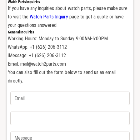
d
Watch Parts Inquiries
r
o
If you have any inquiries about watch parts, please make sure
N
r
to visit the
Watch Parts Inquiry
page to get a quote or have
o
N
your questions answered.
r
o
General Inquiries
t
r
Working Hours: Monday to Sunday 9:00AM-6:00PM
h
t
F
WhatsApp: +1 (626) 206-3112
h
l
F
iMessage: +1 (626) 206-3112
a
l
Email: mail@watch2parts.com
g
a
You can also fill out the form below to send us an email
/
g
directly.
R
/
o
R
y
o
a
y
l
a
9
l
1
9
2
1
1
2