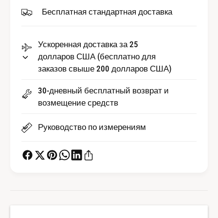
с
е
Бесплатная стандартная доставка
т
с
в
т
о
в
Ускоренная доставка за 25
W
о
a
долларов США (бесплатно для
W
t
заказов свыше 200 долларов США)
a
c
t
h
c
30-дневный бесплатный возврат и
G
h
возмещение средств
l
G
a
l
Руководство по измерениям
s
a
s
s
f
s
o
f
r
o
T
r
u
T
d
u
o