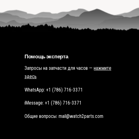
г
о
о
р
р
я
я
ч
ч
у
у
ю
ю
т
т
о
о
ч
ч
к
к
у
у
Помощь эксперта
Запросы на запчасти для часов —
нажмите
здесь
WhatsApp: +1 (786) 716-3371
iMessage: +1 (786) 716-3371
Общие вопросы: mail@watch2parts.com