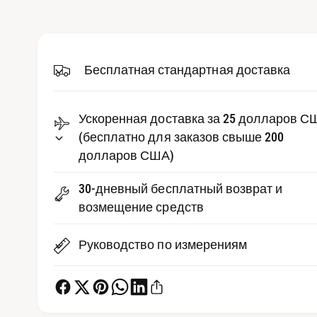
д
р
и
е
а
-
д
ф
а
Бесплатная стандартная доставка
с
й
л
т
ы
6
в
Ускоренная доставка за 25 долларов С
в
м
е
(бесплатно для заказов свыше 200
о
д
долларов США)
п
а
л
р
ь
30-дневный бесплатный возврат и
н
о
о
возмещение средств
м
с
о
к
м
Руководство по измерениям
н
е
о
т
р