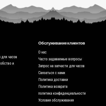
у
о
т
р
ь
я
г
ч
о
у
р
ю
я
т
ч
о
у
ч
ю
к
т
у
о
ч
Обслуживание клиентов
к
у
О нас
 для часов
Часто задаваемые вопросы
добство и
Запрос на запчасти для часов
Связаться с нами
Политика доставки
Политика возврата
политика конфиденциальности
Условия обслуживания