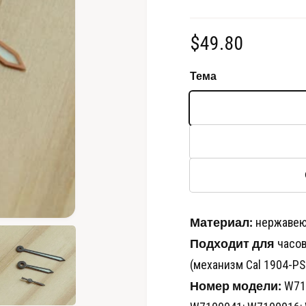
О
$49.80
б
Тема
ы
ч
н
а
я
Материал:
нержавею
О
т
ц
Подходит для
часов 
к
р
е
(механизм Cal 1904-PS
ы
т
Номер модели:
W710
ь
н
м
е