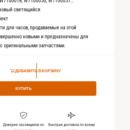
W7100018; W7100050; W7100051...
д
и
зовый светящийся
а
-
лект
ф
а
ти для часов, продаваемые на этой
й
л
овершенно новыми и предназначены для
ы
8
 с оригинальными запчастями.
в
м
о
д
а
л
ДОБАВИТЬ В КОРЗИНУ
ь
н
о
м
КУПИТЬ
о
к
н
е
Доверие часовщиков по
Быстрая доставка по всему