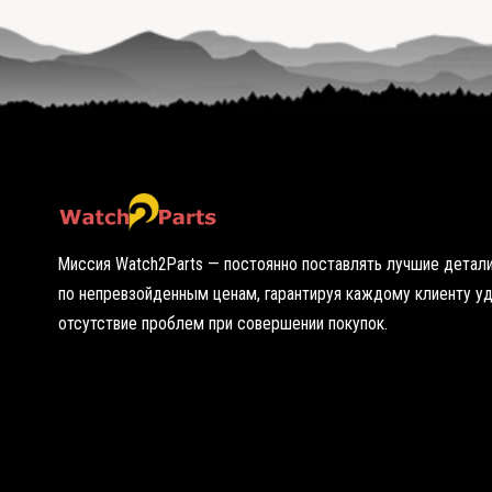
ю
г
т
о
о
р
ч
я
к
ч
у
у
ю
т
о
ч
к
у
Миссия Watch2Parts — постоянно поставлять лучшие детали
по непревзойденным ценам, гарантируя каждому клиенту у
отсутствие проблем при совершении покупок.