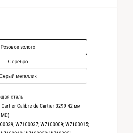
Розовое золото
Серебро
Серый металлик
щая сталь
О
т
Cartier Calibre de Cartier 3299 42 мм
к
р
 MC)
ы
т
0039; W7100037; W7100009; W7100015;
ь
м
е