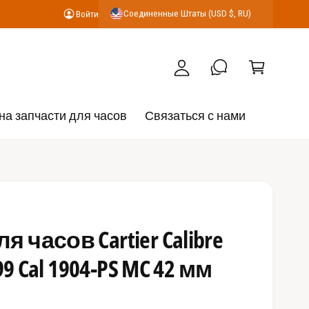
К
Соединенные Штаты (USD $, RU)
Войти
В
о
о
р
й
з
т
и
и
н
на запчасти для часов
Связаться с нами
а
 часов Cartier Calibre
299 Cal 1904-PS MC 42 мм