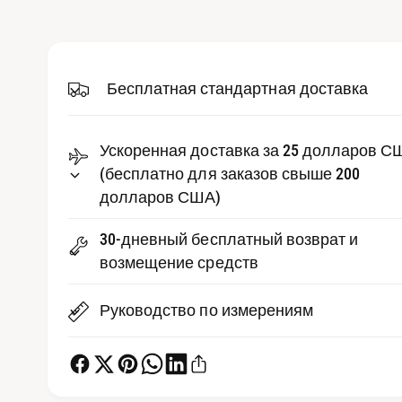
д
р
и
е
а
-
д
ф
а
Бесплатная стандартная доставка
с
й
л
т
ы
1
в
Ускоренная доставка за 25 долларов С
в
м
е
(бесплатно для заказов свыше 200
о
д
долларов США)
п
а
л
р
ь
30-дневный бесплатный возврат и
н
о
о
возмещение средств
м
с
о
к
м
Руководство по измерениям
н
е
о
т
р