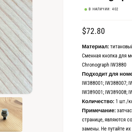
В НАЛИЧИИ: 402
О
$72.80
б
Материал:
титановы
ы
Сменная кнопка для ме
Chronograph IW3880
ч
Подходит для номе
н
IW388001; IW388007; I
а
IW389001; IW389008; I
О
Количество:
1 шт./к
т
я
к
Примечание:
запчас
р
ц
ы
т
странице, являются с
ь
е
м
замены. Не путайте их
е