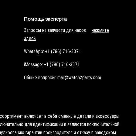
о
ч
ч
к
к
у
у
Помощь эксперта
Запросы на запчасти для часов —
нажмите
здесь
WhatsApp: +1 (786) 716-3371
iMessage: +1 (786) 716-3371
Общие вопросы: mail@watch2parts.com
 ассортимент включает в себя сменные детали и аксессуары
сключительно для идентификации и являются исключительной
нулированию гарантии производителя и отказу в заводском