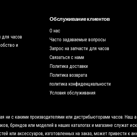
ч
ю
к
т
у
о
ч
Обслуживание клиентов
к
у
О нас
 для часов
Часто задаваемые вопросы
добство и
Запрос на запчасти для часов
Связаться с нами
Политика доставки
Политика возврата
политика конфиденциальности
Условия обслуживания
нная ни с какими производителями или дистрибьюторами часов. Наш
наков, брендов или моделей в наших каталогах и магазине служат и
тей или аксессуаров, изготовленных на заказ, может привести к ан