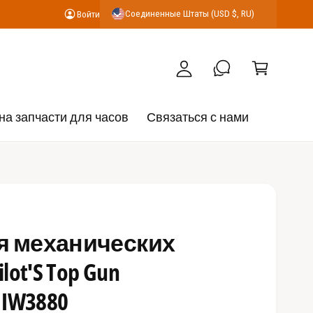
К
Соединенные Штаты (USD $, RU)
Войти
В
о
о
р
й
з
т
и
и
н
на запчасти для часов
Связаться с нами
а
я механических
lot'S Top Gun
 IW3880