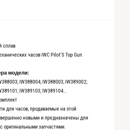
й сплав
ханических часов IWC Pilot'S Top Gun
ра модели:
W388003; IW388004; IW388003; IW389002;
W389101; IW389103; IW389104...
О
омплект
т
к
ти для часов, продаваемые на этой
р
ы
т
овершенно новыми и предназначены для
ь
м
 с оригинальными запчастями.
е