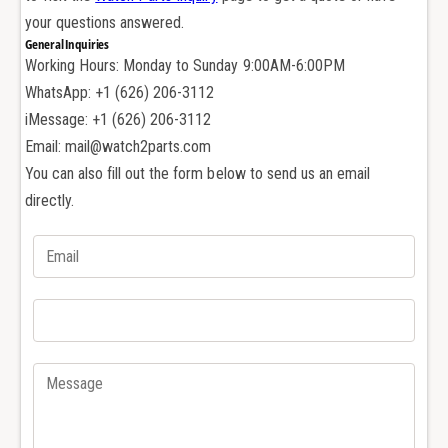
ч
я
your questions answered.
а
ч
General Inquiries
с
а
Working Hours: Monday to Sunday 9:00AM-6:00PM
о
с
в
WhatsApp: +1 (626) 206-3112
о
B
в
iMessage: +1 (626) 206-3112
r
B
Email: mail@watch2parts.com
e
r
You can also fill out the form below to send us an email
i
e
directly.
t
i
l
t
i
l
n
i
g
n
A
g
v
A
e
v
n
e
g
n
e
g
r