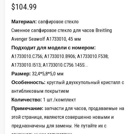
о
О
$104.99
в
д
а
е
б
л
Материал:
сапфировое стекло
ь
п
н
ы
Сменное сапфировое стекло для часов Breitling
о
р
м
Avenger Seawolf A1733010, 45 мм
ч
о
о
к
Подходит для модели с номером:
с
н
н
е
м
A1733010.C756; A1733010.B906; A1733010.F538;
а
о
A1733010.I513; A1733010.C756.145S...
т
Размер:
32,4*5,8*5,0 мм
я
р
Особенность:
круглый двухкупольный кристалл с
ц
а
антибликовым покрытием
г
е
Количество:
1 шт./комплект
а
н
Примечание:
запчасти для часов, продаваемые на
л
этой странице, являются совершенно новыми и
а
е
предназначены для замены. Не путайте их с
р