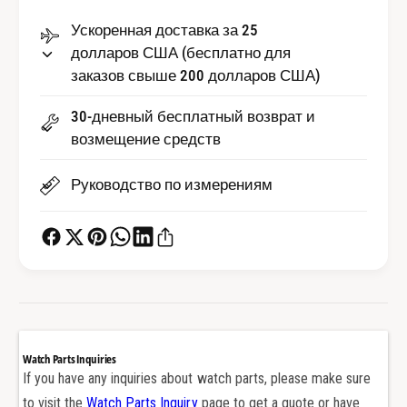
о
в
Ускоренная доставка за 25
С
о
а
долларов США (бесплатно для
С
п
заказов свыше 200 долларов США)
а
ф
п
и
ф
30-дневный бесплатный возврат и
р
и
возмещение средств
о
р
в
о
Руководство по измерениям
о
в
е
о
с
е
т
с
е
т
к
е
л
к
о
л
д
о
Watch Parts Inquiries
л
д
If you have any inquiries about watch parts, please make sure
я
л
to visit the
Watch Parts Inquiry
page to get a quote or have