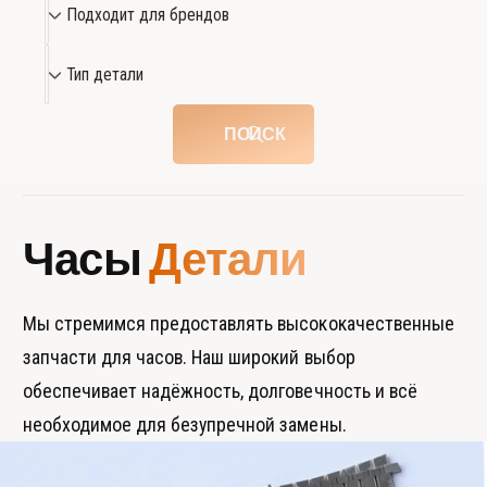
Подходит для брендов
о
д
Т
Тип детали
х
и
о
п
ПОИСК
д
д
и
е
т
т
д
а
Часы
Детали
л
л
я
и
б
Мы стремимся предоставлять высококачественные
р
запчасти для часов. Наш широкий выбор
е
обеспечивает надёжность, долговечность и всё
н
необходимое для безупречной замены.
д
о