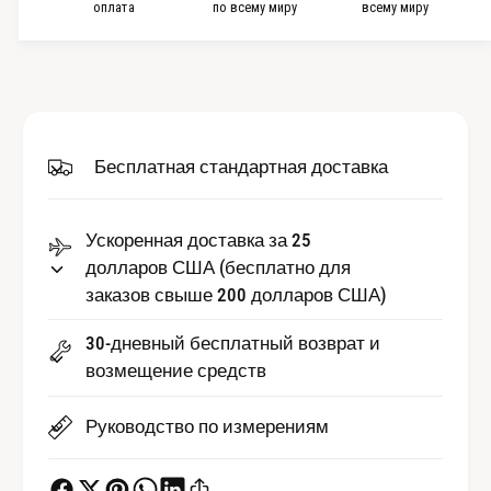
о
оплата
по всему миру
всему миру
и
л
ч
и
е
ч
с
е
т
с
в
т
Бесплатная стандартная доставка
о
в
W
о
a
W
t
Ускоренная доставка за 25
a
c
долларов США (бесплатно для
t
h
c
заказов свыше 200 долларов США)
S
h
t
S
30-дневный бесплатный возврат и
r
t
возмещение средств
a
r
p
a
Руководство по измерениям
S
p
c
S
r
c