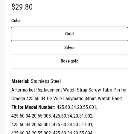
о
О
$29.80
в
д
а
е
б
л
Color
ь
п
н
ы
о
р
Gold
м
ч
о
о
к
Silver
с
н
н
е
м
Rose gold
а
о
т
я
р
Material:
Stainless Steel
ц
а
Aftermarket Replacement Watch Strap Screw Tube Pin for
г
е
Omega 425.60.34 De Ville Ladymatic 34mm Watch Band
а
Fit for Model Number:
425.60.34.20.55.001;
н
л
425.60.34.20.55.003; 425.60.34.20.51.002;
а
е
425.60.34.20.63.001; 425.60.34.20.51.001;
р
425.60.34.20.55.002; 425.60.34.20.55.004...