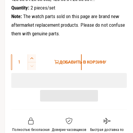
е
Quantity:
2 pieces/set
и
Note:
The watch parts sold on this page are brand new
aftermarket replacement products. Please do not confuse
them with genuine parts.
К
У
ДОБАВИТЬ В КОРЗИНУ
о
в
У
е
л
м
л
е
и
и
н
ч
ч
ь
е
и
ш
с
т
и
ь
т
т
к
ь
в
о
к
Полностью безопасная
Доверие часовщиков
Быстрая доставка по
о
л