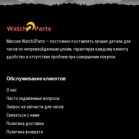
к
я
о
у
ч
ч
у
к
ю
у
т
о
ч
к
у
Миссия Watch2Parts — постоянно поставлять лучшие детали для
часов по непревзойденным ценам, гарантируя каждому клиенту
удобство и отсутствие проблем при совершении покупок.
Обслуживание клиентов
О нас
Часто задаваемые вопросы
Запрос на запчасти для часов
Связаться с нами
Политика доставки
Политика возврата