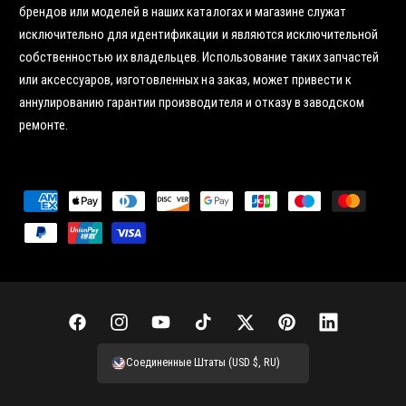
брендов или моделей в наших каталогах и магазине служат
исключительно для идентификации и являются исключительной
собственностью их владельцев. Использование таких запчастей
или аксессуаров, изготовленных на заказ, может привести к
аннулированию гарантии производителя и отказу в заводском
ремонте.
С
п
о
с
о
б
F
I
Y
T
Т
P
L
ы
a
n
o
i
в
i
i
Соединенные Штаты (USD $, RU)
о
c
s
u
k
и
n
n
п