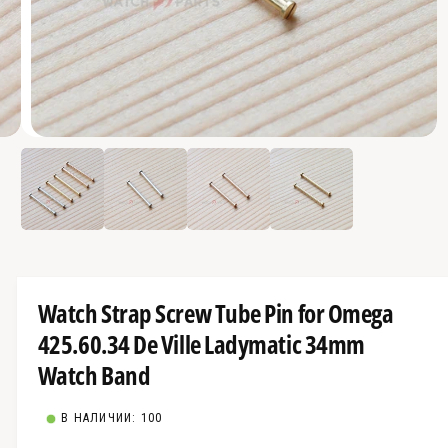
е
4
д
о
с
О
т
4
/
из
4
т
у
к
р
п
ы
т
н
ь
м
о
е
д
в
и
Watch Strap Screw Tube Pin for Omega
с
а
-
425.60.34 De Ville Ladymatic 34mm
р
ф
а
е
Watch Band
й
л
д
ы
4
с
В НАЛИЧИИ: 100
в
т
м