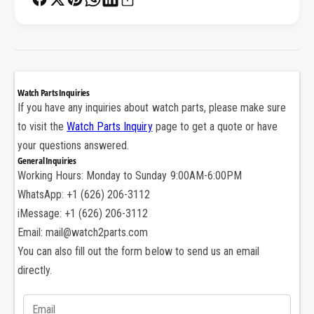
e
r
w
e
T
w
u
T
b
u
e
b
Watch Parts Inquiries
P
e
If you have any inquiries about watch parts, please make sure
i
P
to visit the
Watch Parts Inquiry
page to get a quote or have
n
i
your questions answered.
f
n
General Inquiries
o
f
Working Hours: Monday to Sunday 9:00AM-6:00PM
r
o
O
WhatsApp: +1 (626) 206-3112
r
m
O
iMessage: +1 (626) 206-3112
e
m
Email: mail@watch2parts.com
g
e
You can also fill out the form below to send us an email
a
g
directly.
4
a
2
4
5
2